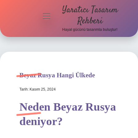
Yaratıcı Tasarım
menüyü
Rehberi
aç
Hayal gücünü tasarımla buluştur!
Anasayfa
Gizlilik
Politikası
Yasal Uyarı
Beyaz Rusya Hangi Ülkede
Hakkımızda
Tarih: Kasım 25, 2024
Neden Beyaz Rusya
deniyor?