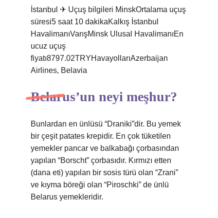
İstanbul ✈ Uçuş bilgileri MinskOrtalama uçuş
süresi5 saat 10 dakikaKalkış İstanbul
HavalimanıVarışMinsk Ulusal HavalimanıEn
ucuz uçuş
fiyatı8797.02TRYHavayollarıAzerbaijan
Airlines, Belavia
Belarus’un neyi meşhur?
Bunlardan en ünlüsü “Draniki”dir. Bu yemek
bir çeşit patates krepidir. En çok tüketilen
yemekler pancar ve balkabağı çorbasından
yapılan “Borscht” çorbasıdır. Kırmızı etten
(dana eti) yapılan bir sosis türü olan “Zrani”
ve kıyma böreği olan “Piroschki” de ünlü
Belarus yemekleridir.