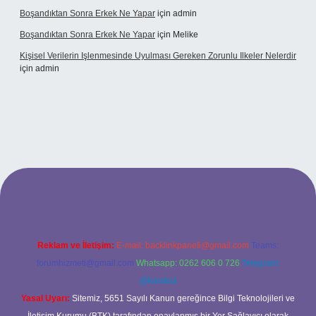
Boşandıktan Sonra Erkek Ne Yapar
için
admin
Boşandıktan Sonra Erkek Ne Yapar
için
Melike
Kişisel Verilerin Işlenmesinde Uyulması Gereken Zorunlu Ilkeler Nelerdir
için
admin
ilbet
Reklam ve İletişim:
E-mail:
backlinkpaneli@gmail.com
Teams:
forumhizmeti@gmail.com
Whatsapp: 0262 606 0 726
Telegram:
@karabul
Yasal Uyarı:
Sitemiz, 5651 Sayılı Kanun gereğince Bilgi Teknolojileri ve