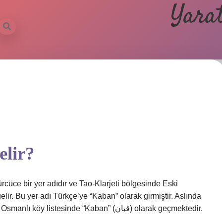
Yarat
elir?
rcüce bir yer adıdır ve Tao-Klarjeti bölgesinde Eski
elir. Bu yer adı Türkçe’ye “Kaban” olarak girmiştir. Aslında
1595 tarihli Osmanlı yer adlarında ve 1928 tarihli Osmanlı köy listesinde “Kaban” (قبان) olarak geçmektedir.