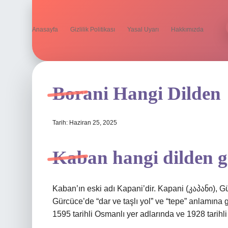
Anasayfa
Gizlilik Politikası
Yasal Uyarı
Hakkımızda
Borani Hangi Dilden
Tarih: Haziran 25, 2025
Kaban hangi dilden g
Kaban’ın eski adı Kapani’dir. Kapani (კაპანი), Gü
Gürcüce’de “dar ve taşlı yol” ve “tepe” anlamına g