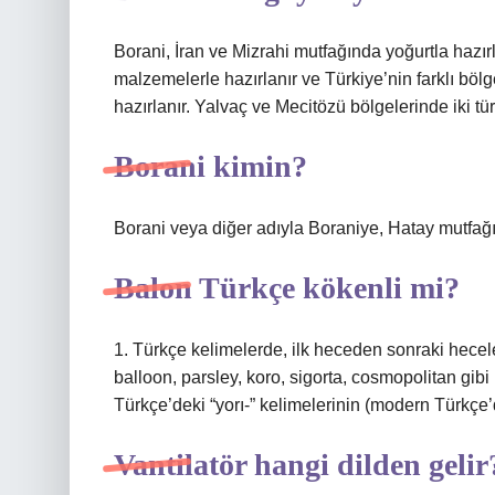
Borani, İran ve Mizrahi mutfağında yoğurtla hazırl
malzemelerle hazırlanır ve Türkiye’nin farklı bölge
hazırlanır. Yalvaç ve Mecitözü bölgelerinde iki tür
Borani kimin?
Borani veya diğer adıyla Boraniye, Hatay mutfağın
Balon Türkçe kökenli mi?
1. Türkçe kelimelerde, ilk heceden sonraki hecelerd
balloon, parsley, koro, sigorta, cosmopolitan gibi 
Türkçe’deki “yorı-” kelimelerinin (modern Türkçe’de
Vantilatör hangi dilden gelir