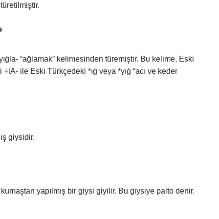
n türetilmiştir.
?
yıġla- “ağlamak” kelimesinden türemiştir. Bu kelime, Eski
 +lA- ile Eski Türkçedeki *ıġ veya *yıġ “acı ve keder
ş giysidir.
umaştan yapılmış bir giysi giyilir. Bu giysiye palto denir.