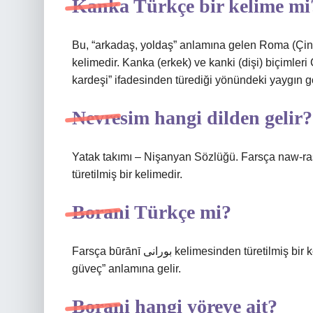
Kanka Türkçe bir kelime mi
Bu, “arkadaş, yoldaş” anlamına gelen Roma (Çin
kelimedir. Kanka (erkek) ve kanki (dişi) biçimler
kardeşi” ifadesinden türediği yönündeki yaygın gö
Nevresim hangi dilden gelir?
Yatak takımı – Nişanyan Sözlüğü. Farsça naw-rasm نو رسم “yeni tarz, yeni tip, yeni moda” kelim
türetilmiş bir kelimedir.
Borani Türkçe mi?
Farsça būrānī بورانی kelimesinden türetilmiş bir kelimedir; “hamur, sebze ve etten yapılan yemek, Farsça
güveç” anlamına gelir.
Borani hangi yöreye ait?