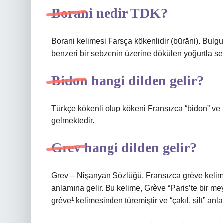
Borani nedir TDK?
Borani kelimesi Farsça kökenlidir (būrāni). Bulgu
benzeri bir sebzenin üzerine dökülen yoğurtla se
Bidon hangi dilden gelir?
Türkçe kökenli olup kökeni Fransızca “bidon” ve 
gelmektedir.
Grev hangi dilden gelir?
Grev – Nişanyan Sözlüğü. Fransızca grève kelime
anlamına gelir. Bu kelime, Grève “Paris’te bir me
grève¹ kelimesinden türemiştir ve “çakıl, silt” anla