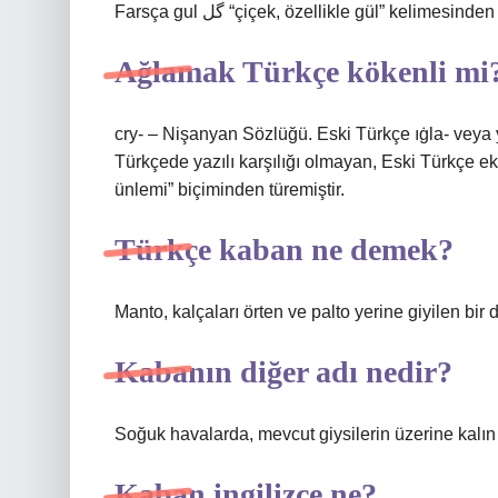
Farsça gul گل “çiçek, özellikle gül” kelimesinde
Ağlamak Türkçe kökenli mi
cry- – Nişanyan Sözlüğü. Eski Türkçe ıġla- veya 
Türkçede yazılı karşılığı olmayan, Eski Türkçe eki
ünlemi” biçiminden türemiştir.
Türkçe kaban ne demek?
Manto, kalçaları örten ve palto yerine giyilen bir dı
Kabanın diğer adı nedir?
Soğuk havalarda, mevcut giysilerin üzerine kalın k
Kaban ingilizce ne?