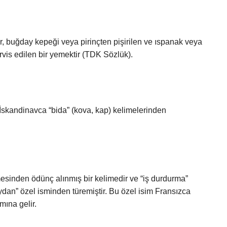
r, buğday kepeği veya pirinçten pişirilen ve ıspanak veya
rvis edilen bir yemektir (TDK Sözlük).
İskandinavca “bida” (kova, kap) kelimelerinden
sinden ödünç alınmış bir kelimedir ve “iş durdurma”
ydan” özel isminden türemiştir. Bu özel isim Fransızca
mına gelir.