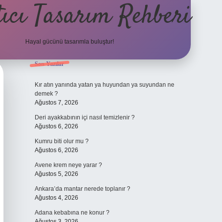
ıcı Tasarım Rehberi
Hayal gücünü tasarımla buluştur!
Sidebar
Son Yazılar
ilbet
Kır atın yanında yatan ya huyundan ya suyundan ne
demek ?
Ağustos 7, 2026
Deri ayakkabının içi nasıl temizlenir ?
Ağustos 6, 2026
Kumru biti olur mu ?
Ağustos 6, 2026
Avene krem neye yarar ?
Ağustos 5, 2026
Ankara’da mantar nerede toplanır ?
Ağustos 4, 2026
Adana kebabına ne konur ?
Ağustos 3, 2026