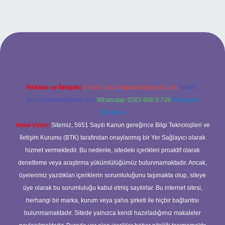
bet
Reklam ve İletişim:
E-mail:
backlinkpaneli@gmail.com
Teams:
forumhizmeti@gmail.com
Whatsapp: 0262 606 0 726
Telegram:
@karabul
Yasal Uyarı:
Sitemiz, 5651 Sayılı Kanun gereğince Bilgi Teknolojileri ve
İletişim Kurumu (BTK) tarafından onaylanmış bir Yer Sağlayıcı olarak
hizmet vermektedir. Bu nedenle, sitedeki içerikleri proaktif olarak
denetleme veya araştırma yükümlülüğümüz bulunmamaktadır. Ancak,
üyelerimiz yazdıkları içeriklerin sorumluluğunu taşımakta olup, siteye
üye olarak bu sorumluluğu kabul etmiş sayılırlar. Bu internet sitesi,
herhangi bir marka, kurum veya şahıs şirketi ile hiçbir bağlantısı
bulunmamaktadır. Sitede yalnızca kendi hazırladığımız makaleler