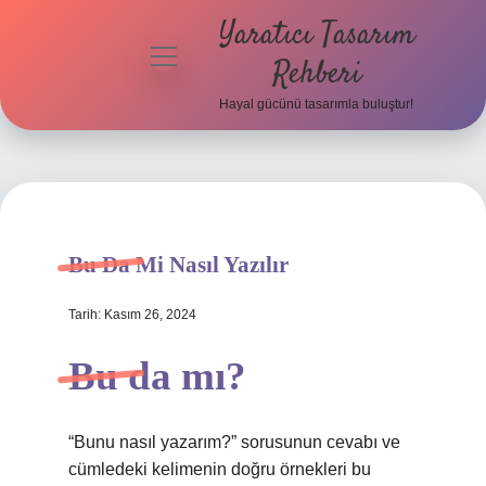
Yaratıcı Tasarım
menüyü
Rehberi
aç
Hayal gücünü tasarımla buluştur!
Anasayfa
Gizlilik
Politikası
Yasal Uyarı
Bu Da Mi Nasıl Yazılır
Hakkımızda
Tarih: Kasım 26, 2024
Bu da mı?
“Bunu nasıl yazarım?” sorusunun cevabı ve
cümledeki kelimenin doğru örnekleri bu