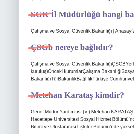
SGK İl Müdürlüğü hangi bak
Çalışma ve Sosyal Güvenlik Bakanlığı | Anasayf
ÇSGb nereye bağlıdır?
Çalışma ve Sosyal Güvenlik BakanlığıÇSGBYerle
kuruluş)Önceki kurumlarÇalışma BakanlığıSosyal
BakanlığıTürBakanlıkBağlılıkTürkiye Cumhuriyet
Metehan Karataş kimdir?
Genel Müdür Yardımcısı (V.) Metehan KARATAŞ, 1
Hacettepe Üniversitesi Sosyal Hizmet Bölümü’nd
Bilimi ve Uluslararası İlişkiler Bölümü’nde yüksek