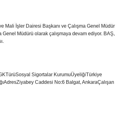
ve Mali İşler Dairesi Başkanı ve Çalışma Genel Müdür
şma Genel Müdürü olarak çalışmaya devam ediyor. BAŞ,
ı.
GKTürüSosyal Sigortalar KurumuÜyeliğiTürkiye
ığıAdresZiyabey Caddesi No:6 Balgat, AnkaraÇalışan