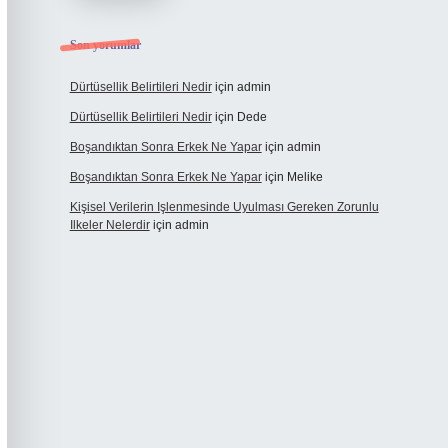
Son yorumlar
Dürtüsellik Belirtileri Nedir
için
admin
Dürtüsellik Belirtileri Nedir
için
Dede
Boşandıktan Sonra Erkek Ne Yapar
için
admin
Boşandıktan Sonra Erkek Ne Yapar
için
Melike
Kişisel Verilerin Işlenmesinde Uyulması Gereken Zorunlu
Ilkeler Nelerdir
için
admin