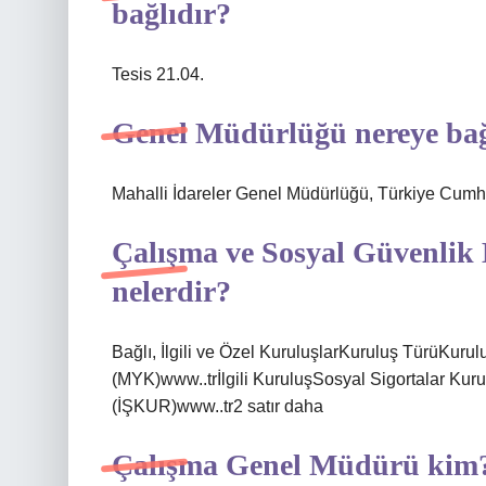
bağlıdır?
Tesis 21.04.
Genel Müdürlüğü nereye bağ
Mahalli İdareler Genel Müdürlüğü, Türkiye Cumhur
Çalışma ve Sosyal Güvenlik 
nelerdir?
Bağlı, İlgili ve Özel KuruluşlarKuruluş TürüKuru
(MYK)www..trİlgili KuruluşSosyal Sigortalar Kur
(İŞKUR)www..tr2 satır daha
Çalışma Genel Müdürü kim