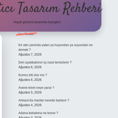
ıcı Tasarım Rehberi
Hayal gücünü tasarımla buluştur!
Sidebar
Son Yazılar
ilbet
Kır atın yanında yatan ya huyundan ya suyundan ne
demek ?
Ağustos 7, 2026
Deri ayakkabının içi nasıl temizlenir ?
Ağustos 6, 2026
Kumru biti olur mu ?
Ağustos 6, 2026
Avene krem neye yarar ?
Ağustos 5, 2026
Ankara’da mantar nerede toplanır ?
Ağustos 4, 2026
Adana kebabına ne konur ?
Ağustos 3, 2026