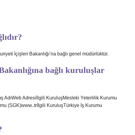
lıdır?
iyeti İçişleri Bakanlığı’na bağlı genel müdürlüktür.
Bakanlığına bağlı kuruluşlar
luş AdıWeb Adresiİlgili KuruluşMesleki Yeterlilik Kurumu
umu (SGK)www..trİlgili KuruluşTürkiye İş Kurumu
?