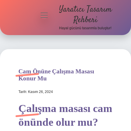
Yaratıcı Tasarım
menüyü
Rehberi
aç
Hayal gücünü tasarımla buluştur!
Anasayfa
Gizlilik
Politikası
Yasal Uyarı
Cam Önüne Çalışma Masası
Konur Mu
Hakkımızda
Tarih: Kasım 26, 2024
Çalışma masası cam
önünde olur mu?