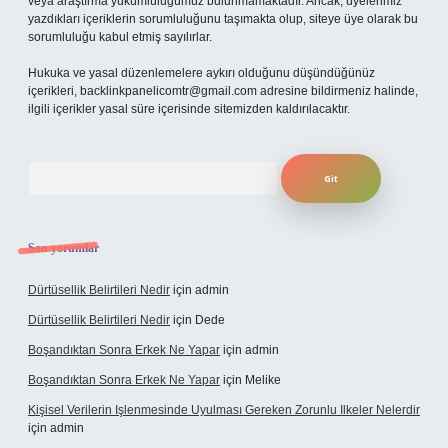
veya araştırma yükümlülüğümüz bulunmamaktadır. Ancak, üyelerimiz
yazdıkları içeriklerin sorumluluğunu taşımakta olup, siteye üye olarak bu
sorumluluğu kabul etmiş sayılırlar.
Hukuka ve yasal düzenlemelere aykırı olduğunu düşündüğünüz
içerikleri,
backlinkpanelicomtr@gmail.com
adresine bildirmeniz halinde,
ilgili içerikler yasal süre içerisinde sitemizden kaldırılacaktır.
Arama
Son yorumlar
Dürtüsellik Belirtileri Nedir
için
admin
Dürtüsellik Belirtileri Nedir
için
Dede
Boşandıktan Sonra Erkek Ne Yapar
için
admin
Boşandıktan Sonra Erkek Ne Yapar
için
Melike
Kişisel Verilerin Işlenmesinde Uyulması Gereken Zorunlu Ilkeler Nelerdir
için
admin