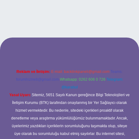
ilbet
Reklam ve İletişim:
E-mail:
backlinkpaneli@gmail.com
Teams:
forumhizmeti@gmail.com
Whatsapp: 0262 606 0 726
Telegram:
@karabul
Yasal Uyarı:
Sitemiz, 5651 Sayılı Kanun gereğince Bilgi Teknolojileri ve
İletişim Kurumu (BTK) tarafından onaylanmış bir Yer Sağlayıcı olarak
hizmet vermektedir. Bu nedenle, sitedeki içerikleri proaktif olarak
denetleme veya araştırma yükümlülüğümüz bulunmamaktadır. Ancak,
üyelerimiz yazdıkları içeriklerin sorumluluğunu taşımakta olup, siteye
üye olarak bu sorumluluğu kabul etmiş sayılırlar. Bu internet sitesi,