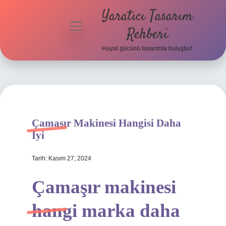
Yaratıcı Tasarım
menüyü
Rehberi
aç
Hayal gücünü tasarımla buluştur!
Anasayfa
Gizlilik
Politikası
Yasal Uyarı
Çamaşır Makinesi Hangisi Daha
Iyi
Hakkımızda
Tarih: Kasım 27, 2024
Çamaşır makinesi
hangi marka daha