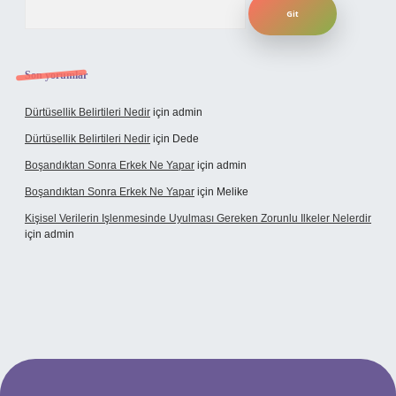
Son yorumlar
Dürtüsellik Belirtileri Nedir
için
admin
Dürtüsellik Belirtileri Nedir
için
Dede
Boşandıktan Sonra Erkek Ne Yapar
için
admin
Boşandıktan Sonra Erkek Ne Yapar
için
Melike
Kişisel Verilerin Işlenmesinde Uyulması Gereken Zorunlu Ilkeler Nelerdir
için
admin
lbet