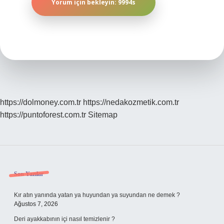
https://dolmoney.com.tr
https://nedakozmetik.com.tr
https://puntoforest.com.tr
Sitemap
Sidebar
Son Yazılar
Kır atın yanında yatan ya huyundan ya suyundan ne demek ?
Ağustos 7, 2026
Deri ayakkabının içi nasıl temizlenir ?