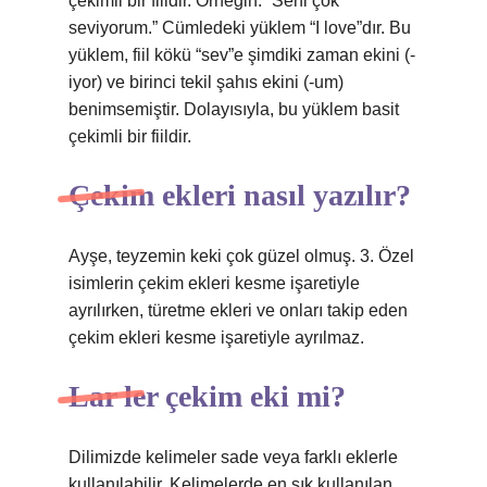
çekimli bir fiildir. Örneğin: “Seni çok
seviyorum.” Cümledeki yüklem “I love”dır. Bu
yüklem, fiil kökü “sev”e şimdiki zaman ekini (-
iyor) ve birinci tekil şahıs ekini (-um)
benimsemiştir. Dolayısıyla, bu yüklem basit
çekimli bir fiildir.
Çekim ekleri nasıl yazılır?
Ayşe, teyzemin keki çok güzel olmuş. 3. Özel
isimlerin çekim ekleri kesme işaretiyle
ayrılırken, türetme ekleri ve onları takip eden
çekim ekleri kesme işaretiyle ayrılmaz.
Lar ler çekim eki mi?
Dilimizde kelimeler sade veya farklı eklerle
kullanılabilir. Kelimelerde en sık kullanılan