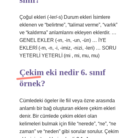
Çoğul ekleri (-ler/-s) Durum ekleri İsimlere
eklenen ve “belirtme”, “talimat verme”, “varlık”
ve “kaldırma” anlamlarını ekleyen eklerdir. …
GENEL EKLER (-ın, -in, -un, -ün) … İYE
EKLERİ (-m, -n, -i, -imiz, -nizi, -leri) … SORU
YETERLİ YETERLİ (mi , mi, mu, mu)
Çekim eki nedir 6. sınıf
örnek?
Cümledeki ögeler ile fiil veya özne arasında
anlamlı bir bağ oluşturan eklere çekim ekleri
denir. Bir cümlede çekim ekleri olan
kelimeleri bulmak için fiile “nerede”, “ne”, “ne
zaman” ve “neden” gibi sorular sorulur. Çekim