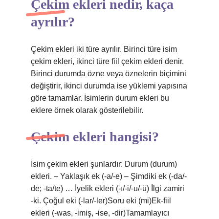
Çekim ekleri nedir, kaça
ayrılır?
Çekim ekleri iki türe ayrılır. Birinci türe isim
çekim ekleri, ikinci türe fiil çekim ekleri denir.
Birinci durumda özne veya öznelerin biçimini
değiştirir, ikinci durumda ise yüklemi yapısına
göre tamamlar. İsimlerin durum ekleri bu
eklere örnek olarak gösterilebilir.
Çekim ekleri hangisi?
İsim çekim ekleri şunlardır: Durum (durum)
ekleri. – Yaklaşık ek (-a/-e) – Şimdiki ek (-da/-
de; -ta/te) … İyelik ekleri (-ı/-i/-u/-ü) İlgi zamiri
-ki. Çoğul eki (-lar/-ler)Soru eki (mi)Ek-fiil
ekleri (-was, -imiş, -ise, -dir)Tamamlayıcı