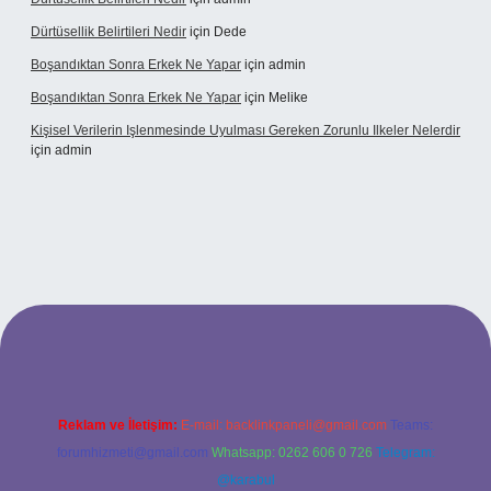
Dürtüsellik Belirtileri Nedir
için
Dede
Boşandıktan Sonra Erkek Ne Yapar
için
admin
Boşandıktan Sonra Erkek Ne Yapar
için
Melike
Kişisel Verilerin Işlenmesinde Uyulması Gereken Zorunlu Ilkeler Nelerdir
için
admin
bet
Reklam ve İletişim:
E-mail:
backlinkpaneli@gmail.com
Teams:
forumhizmeti@gmail.com
Whatsapp: 0262 606 0 726
Telegram:
@karabul