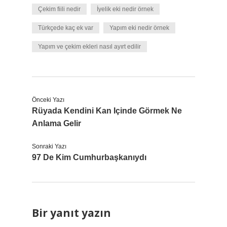
Çekim fiili nedir
İyelik eki nedir örnek
Türkçede kaç ek var
Yapım eki nedir örnek
Yapım ve çekim ekleri nasıl ayırt edilir
Önceki Yazı
Rüyada Kendini Kan Içinde Görmek Ne
Anlama Gelir
Sonraki Yazı
97 De Kim Cumhurbaşkanıydı
Bir yanıt yazın