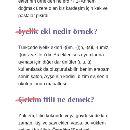
eklerinin örnekleri nelerdir? 1- Annem,
doğmak üzere olan kız kardeşim için kek ve
pastalar pişirdi.
İyelik eki nedir örnek?
Türkçede iyelik ekleri -(i)m, -(i)n, -(s)i, -(i)miz,
-(i)niz ve -leri’dir. Bu ekler, ses uyumlarına
uyması için diğer dar ünlüler (ı, u, ü)
kullanılarak da oluşturulabilir: benim arabam,
senin şaton, Ayşe’nin kedisi, bizim ev, senin
okulun, onun mahallesi.
Çekim fiili ne demek?
Yüklem, fiilin kökünde veya gövdesinde kip,
zaman, kişi ve sayı ekleri varsa, bu yüklem