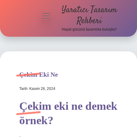
Yaratıcı Tasarım
menüyü
Rehberi
aç
Hayal gücünü tasarımla buluştur!
Anasayfa
Gizlilik
Politikası
Yasal Uyarı
Çekim Eki Ne
Hakkımızda
Tarih: Kasım 26, 2024
Çekim eki ne demek
örnek?