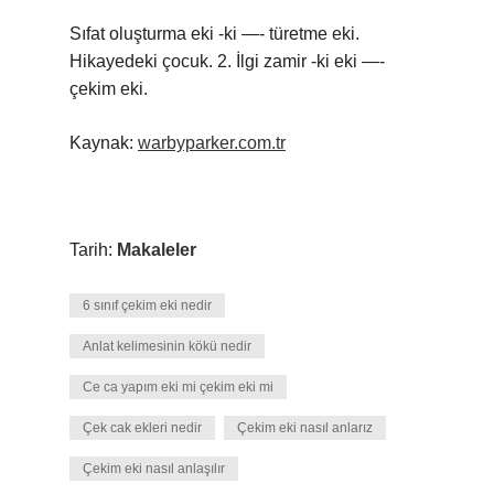
Sıfat oluşturma eki -ki —- türetme eki.
Hikayedeki çocuk. 2. İlgi zamir -ki eki —-
çekim eki.
Kaynak:
warbyparker.com.tr
Tarih:
Makaleler
6 sınıf çekim eki nedir
Anlat kelimesinin kökü nedir
Ce ca yapım eki mi çekim eki mi
Çek cak ekleri nedir
Çekim eki nasıl anlarız
Çekim eki nasıl anlaşılır