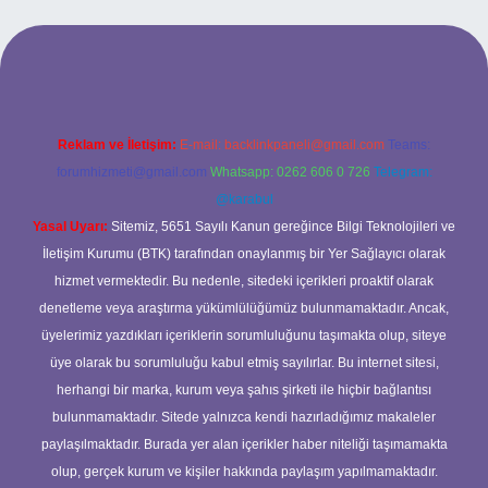
t
Reklam ve İletişim:
E-mail:
backlinkpaneli@gmail.com
Teams:
forumhizmeti@gmail.com
Whatsapp: 0262 606 0 726
Telegram:
@karabul
Yasal Uyarı:
Sitemiz, 5651 Sayılı Kanun gereğince Bilgi Teknolojileri ve
İletişim Kurumu (BTK) tarafından onaylanmış bir Yer Sağlayıcı olarak
hizmet vermektedir. Bu nedenle, sitedeki içerikleri proaktif olarak
denetleme veya araştırma yükümlülüğümüz bulunmamaktadır. Ancak,
üyelerimiz yazdıkları içeriklerin sorumluluğunu taşımakta olup, siteye
üye olarak bu sorumluluğu kabul etmiş sayılırlar. Bu internet sitesi,
herhangi bir marka, kurum veya şahıs şirketi ile hiçbir bağlantısı
bulunmamaktadır. Sitede yalnızca kendi hazırladığımız makaleler
paylaşılmaktadır. Burada yer alan içerikler haber niteliği taşımamakta
olup, gerçek kurum ve kişiler hakkında paylaşım yapılmamaktadır.