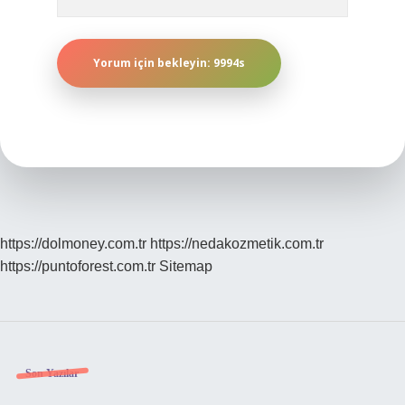
https://dolmoney.com.tr
https://nedakozmetik.com.tr
https://puntoforest.com.tr
Sitemap
Sidebar
Son Yazılar