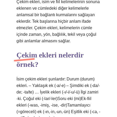
Çekim ekleri, isim ve fiil kelimelerinin sonuna
eklenen ve cümledeki diğer kelimelerle
anlamsal bir bağlantı kurmalarını sağlayan
eklerdir. Tek başlarına hiçbir anlam ifade
etmezler. Çekim ekleri, kelimelerin cümle
içinde zaman, yön, bağlılık, tekil veya çoğul
gibi anlamlar almasını sağlar.
Çekim ekleri nelerdir
örnek?
İsim çekim ekleri şunlardır: Durum (durum)
ekleri. – Yaklaşık ek (-a/-e) – Şimdiki ek (-da/-
de; -ta/te) … İyelik ekleri (-ı/-i/-u/-ü) İlgi zamiri
-ki. Çoğul eki (-lar/-ler)Soru eki (mi)Ek-fiil
ekleri (-was, -imiş, -ise, -dir)Tamamlayıcı
(=göreceli) ek (-ın,-in,-un,-ün) Eşitlik eki (-ca, -