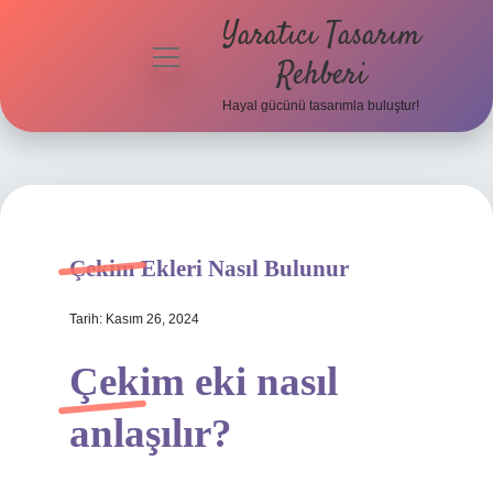
Yaratıcı Tasarım
menüyü
Rehberi
aç
Hayal gücünü tasarımla buluştur!
Anasayfa
Gizlilik
Politikası
Yasal Uyarı
Çekim Ekleri Nasıl Bulunur
Hakkımızda
Tarih: Kasım 26, 2024
Çekim eki nasıl
anlaşılır?