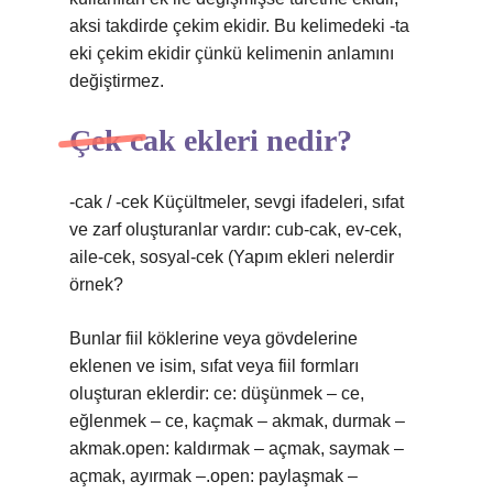
aksi takdirde çekim ekidir. Bu kelimedeki -ta
eki çekim ekidir çünkü kelimenin anlamını
değiştirmez.
Çek cak ekleri nedir?
-cak / -cek Küçültmeler, sevgi ifadeleri, sıfat
ve zarf oluşturanlar vardır: cub-cak, ev-cek,
aile-cek, sosyal-cek (
Yapım ekleri nelerdir
örnek?
Bunlar fiil köklerine veya gövdelerine
eklenen ve isim, sıfat veya fiil formları
oluşturan eklerdir: ce: düşünmek – ce,
eğlenmek – ce, kaçmak – akmak, durmak –
akmak.open: kaldırmak – açmak, saymak –
açmak, ayırmak –.open: paylaşmak –