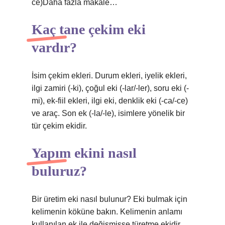
ce)Daha fazla makale…
Kaç tane çekim eki
vardır?
İsim çekim ekleri. Durum ekleri, iyelik ekleri,
ilgi zamiri (-ki), çoğul eki (-lar/-ler), soru eki (-
mi), ek-fiil ekleri, ilgi eki, denklik eki (-ca/-ce)
ve araç. Son ek (-la/-le), isimlere yönelik bir
tür çekim ekidir.
Yapım ekini nasıl
buluruz?
Bir üretim eki nasıl bulunur? Eki bulmak için
kelimenin köküne bakın. Kelimenin anlamı
kullanılan ek ile değişmişse türetme ekidir,