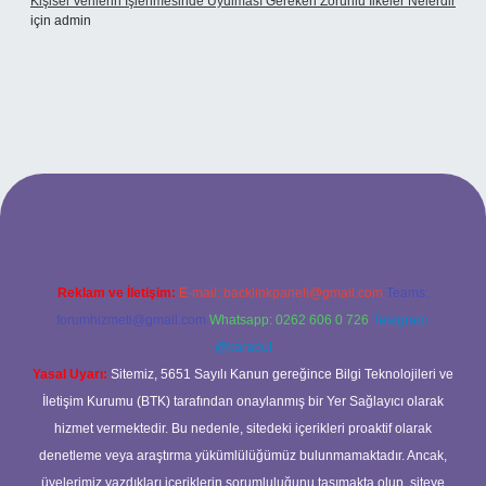
Kişisel Verilerin Işlenmesinde Uyulması Gereken Zorunlu Ilkeler Nelerdir
için
admin
t
Reklam ve İletişim:
E-mail:
backlinkpaneli@gmail.com
Teams:
forumhizmeti@gmail.com
Whatsapp: 0262 606 0 726
Telegram:
@karabul
Yasal Uyarı:
Sitemiz, 5651 Sayılı Kanun gereğince Bilgi Teknolojileri ve
İletişim Kurumu (BTK) tarafından onaylanmış bir Yer Sağlayıcı olarak
hizmet vermektedir. Bu nedenle, sitedeki içerikleri proaktif olarak
denetleme veya araştırma yükümlülüğümüz bulunmamaktadır. Ancak,
üyelerimiz yazdıkları içeriklerin sorumluluğunu taşımakta olup, siteye