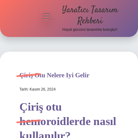
Yaratıcı Tasarım
menüyü
Rehberi
aç
Hayal gücünü tasarımla buluştur!
Anasayfa
Gizlilik
Politikası
Yasal Uyarı
Çiriş Otu Nelere Iyi Gelir
Hakkımızda
Tarih: Kasım 26, 2024
Çiriş otu
hemoroidlerde nasıl
kullanılır?