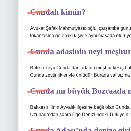
Cundalı kimin?
Avukat Şafak Mahmutyazıcıoğlu, çarşamba günü g
lokantasına gelen iki kişiyle aynı masada oturuy
Cunda adasinin neyi meşhu
Balıkçı köyü Cunda’dan adanın meşhur keşiş bal
Cunda zeytinlikleriyle ünlüdür. Burada saf sızma
Cunda mı büyük Bozcaada 
Balıkesir ilinin Ayvalık ilçesine bağlı olan Cund
Uzunada’dan sonra Ege Denizi’ndeki Türkiye’nin
Cunda Adası’nda denize giri