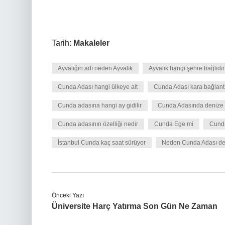
Tarih:
Makaleler
Ayvalığın adı neden Ayvalık
Ayvalık hangi şehre bağlıdır
Cunda Adası hangi ülkeye ait
Cunda Adası kara bağlantı
Cunda adasına hangi ay gidilir
Cunda Adasında denize gi
Cunda adasının özelliği nedir
Cunda Ege mi
Cund
İstanbul Cunda kaç saat sürüyor
Neden Cunda Adası den
Önceki Yazı
Üniversite Harç Yatırma Son Gün Ne Zaman