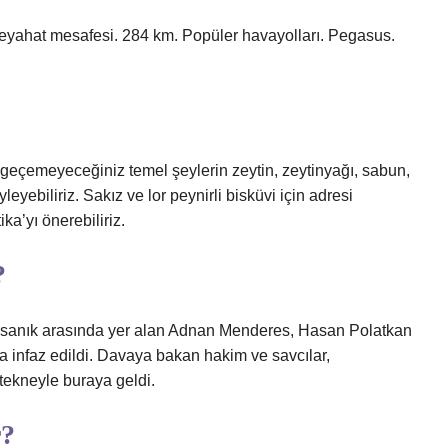
 seyahat mesafesi. 284 km. Popüler havayolları. Pegasus.
zgeçemeyeceğiniz temel şeylerin zeytin, zeytinyağı, sabun,
leyebiliriz. Sakız ve lor peynirli bisküvi için adresi
ka’yı önerebiliriz.
?
 sanık arasında yer alan Adnan Menderes, Hasan Polatkan
a infaz edildi. Davaya bakan hakim ve savcılar,
tekneyle buraya geldi.
r?