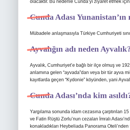
olacaktır. Bu nedenle Cunda’yı ziyaret etmek için
Cunda Adası Yunanistan’ın 
Mübadele anlaşmasıyla Türkiye Cumhuriyeti sınırl
Ayvalığın adı neden Ayvalık
Ayvalık, Cumhuriyet’e bağlı bir ilçe olmuş ve 192
anlamına gelen “ayvada”dan veya bir tür ayva m
kayıtlarda geçen “Kydonie” köyünden, yani Ayvalık
Cunda Adası’nda kim asıldı
Yargılama sonunda idam cezasına çarptırılan 15
ve Fatin Rüştü Zorlu’nun cezaları İmralı Adası’nd
konakladıkları Heybeliada Panorama Oteli’nden 