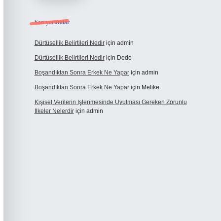
Son yorumlar
Dürtüsellik Belirtileri Nedir
için
admin
Dürtüsellik Belirtileri Nedir
için
Dede
Boşandıktan Sonra Erkek Ne Yapar
için
admin
Boşandıktan Sonra Erkek Ne Yapar
için
Melike
Kişisel Verilerin Işlenmesinde Uyulması Gereken Zorunlu
Ilkeler Nelerdir
için
admin