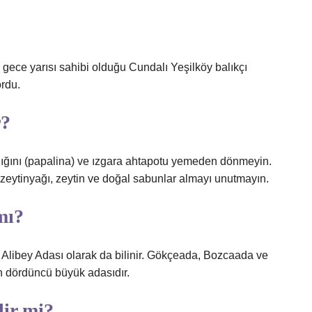
ece yarısı sahibi olduğu Cundalı Yeşilköy balıkçı
ordu.
r?
ığını (papalina) ve ızgara ahtapotu yemeden dönmeyin.
 zeytinyağı, zeytin ve doğal sabunlar almayı unutmayın.
mı?
a, Alibey Adası olarak da bilinir. Gökçeada, Bozcaada ve
 dördüncü büyük adasıdır.
lir mi?