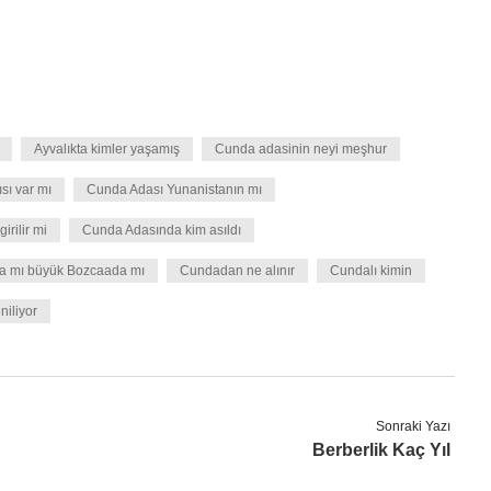
Ayvalıkta kimler yaşamış
Cunda adasinin neyi meşhur
sı var mı
Cunda Adası Yunanistanın mı
rilir mi
Cunda Adasında kim asıldı
a mı büyük Bozcaada mı
Cundadan ne alınır
Cundalı kimin
iliyor
Sonraki Yazı
Berberlik Kaç Yıl