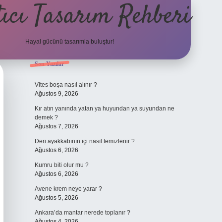
ıcı Tasarım Rehberi
Hayal gücünü tasarımla buluştur!
Sidebar
Son Yazılar
ilbet
Vites boşa nasıl alınır ?
Ağustos 9, 2026
Kır atın yanında yatan ya huyundan ya suyundan ne
demek ?
Ağustos 7, 2026
Deri ayakkabının içi nasıl temizlenir ?
Ağustos 6, 2026
Kumru biti olur mu ?
Ağustos 6, 2026
Avene krem neye yarar ?
Ağustos 5, 2026
Ankara’da mantar nerede toplanır ?
Ağustos 4, 2026