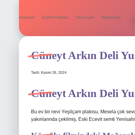
Anasayfa
Gizlilik Politikası
Yasal Uyarı
Hakkımızda
Cüneyt Arkın Deli Yu
Tarih: Kasım 26, 2024
Cüneyt Arkın Deli Yus
Bu ev bir nevi Yeşilçam platosu. Mesela çok sevd
yakınlarında çekilmiş. Eski Ecevit semti Yenisahr