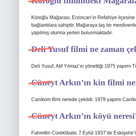
Köroğlu filmindeki Mağaral
Köroğlu Mağarası, Erzincan’ın Refahiye ilçesine b
bağlantılara sahiptir. Mağaraya taş bir merdiven
yapılmış oturma yerleri bulunmaktadır.
Deli Yusuf filmi ne zaman çe
Deli Yusuf, Atıf Yılmaz’ın yönettiği 1975 yapımı Tü
Cüneyt Arkın’ın kin filmi ne
Canikom filmi nerede çekildi: 1979 yapımı Caniko
Cüneyt Arkın’ın köyü neresi
Fahrettin Cüreklibatır, 7 Eylül 1937’de Eskişehi