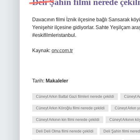
Deli Şahin filmi nerede çekil
Davacının filmi İznik ilçesine bağlı Sansarak kö
Yenişehir ilçesine gidiyorlar. Sahte Yeşilçam araş
#eskifilmleristanbul.
Kaynak:
orv.com.tr
Tarih:
Makaleler
Cüneyt Arkın Battal Gazi filmleri nerede çekildi
Cüneyt Ar
Cüneyt Arkın Köroğlu filmi nerede çekildi
Cüneyt Arkın y
Cüneyt Arkının kin filmi nerede çekildi
Cüneyt Arkının kö
Deli Deli Olma filmi nerede çekildi
Deli Şahin filmi nered