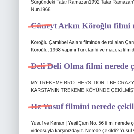
Sürgündeki Tatar Ramazan1992 Tatar Ramazan’
Nun1968
Cüneyt Arkın Köroğlu filmi 
Köroğlu Çamlıbel Aslanı filminde de rol alan Çaml
Köroğlu, 1968 yapımı Türk tarihi ve macera filmidi
Deli Deli Olma filmi nerede ç
MY TREKEME BROTHERS, DON’T BE CRAZY 
KARSTA’NIN TREKEME KÖYÜNDE ÇEKİLMİŞT
Hz Yusuf filmini nerede çeki
Yusuf ve Kenan | YeşilÇam No. 56 filmi nerede çe
videosuyla karşınızdayız. Nerede çekildi? Yusuf 