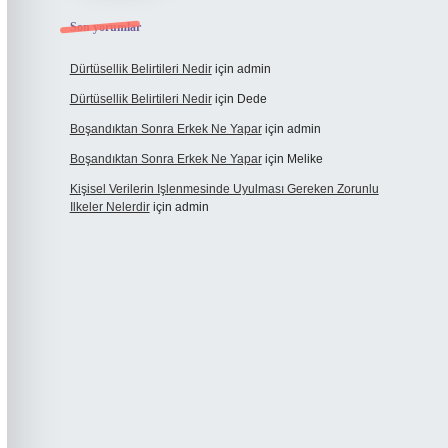
Son yorumlar
Dürtüsellik Belirtileri Nedir
için
admin
Dürtüsellik Belirtileri Nedir
için
Dede
Boşandıktan Sonra Erkek Ne Yapar
için
admin
Boşandıktan Sonra Erkek Ne Yapar
için
Melike
Kişisel Verilerin Işlenmesinde Uyulması Gereken Zorunlu
Ilkeler Nelerdir
için
admin