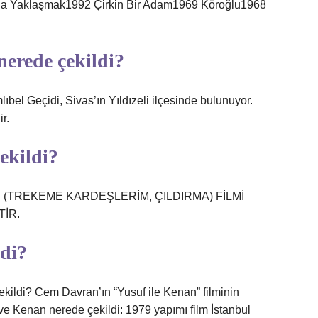
a Yaklaşmak1992 Çirkin Bir Adam1969 Köroğlu1968
nerede çekildi?
ıbel Geçidi, Sivas’ın Yıldızeli ilçesinde bulunuyor.
r.
ekildi?
(TREKEME KARDEŞLERİM, ÇILDIRMA) FİLMİ
İR.
ldi?
kildi? Cem Davran’ın “Yusuf ile Kenan” filminin
ve Kenan nerede çekildi: 1979 yapımı film İstanbul