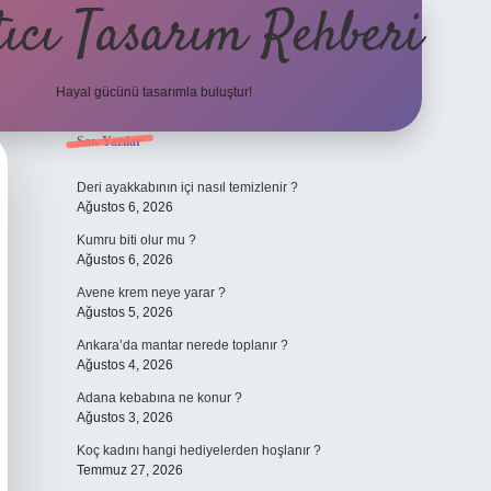
ıcı Tasarım Rehberi
Hayal gücünü tasarımla buluştur!
Sidebar
Son Yazılar
ilbet
Deri ayakkabının içi nasıl temizlenir ?
Ağustos 6, 2026
Kumru biti olur mu ?
Ağustos 6, 2026
Avene krem neye yarar ?
Ağustos 5, 2026
Ankara’da mantar nerede toplanır ?
Ağustos 4, 2026
Adana kebabına ne konur ?
Ağustos 3, 2026
Koç kadını hangi hediyelerden hoşlanır ?
Temmuz 27, 2026