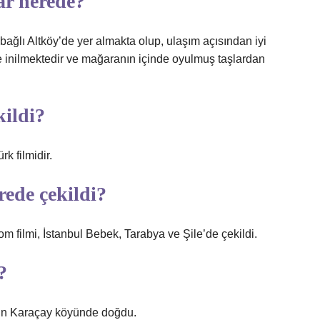
ar nerede?
ağlı Altköy’de yer almakta olup, ulaşım açısından iyi
le inilmektedir ve mağaranın içinde oyulmuş taşlardan
kildi?
rk filmidir.
rede çekildi?
m filmi, İstanbul Bebek, Tarabya ve Şile’de çekildi.
?
r’in Karaçay köyünde doğdu.