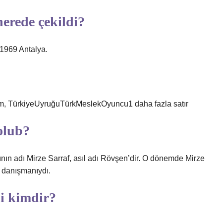
erede çekildi?
 1969 Antalya.
m, TürkiyeUyruğuTürkMeslekOyuncu1 daha fazla satır
olub?
ının adı Mirze Sarraf, asıl adı Rövşen’dir. O dönemde Mirze
i danışmanıydı.
i kimdir?