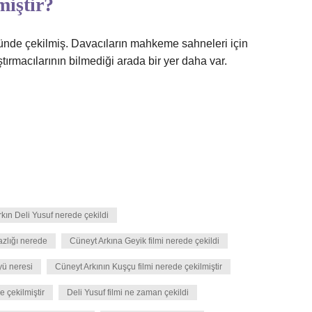
miştir?
yünde çekilmiş. Davacıların mahkeme sahneleri için
tırmacılarının bilmediği arada bir yer daha var.
kın Deli Yusuf nerede çekildi
azlığı nerede
Cüneyt Arkına Geyik filmi nerede çekildi
yü neresi
Cüneyt Arkının Kuşçu filmi nerede çekilmiştir
e çekilmiştir
Deli Yusuf filmi ne zaman çekildi