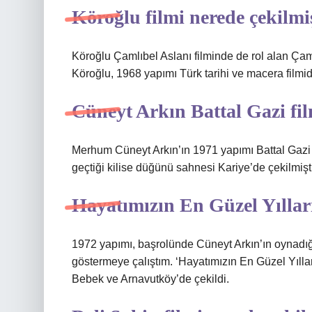
Köroğlu filmi nerede çekilmi
Köroğlu Çamlıbel Aslanı filminde de rol alan Çaml
Köroğlu, 1968 yapımı Türk tarihi ve macera filmidi
Cüneyt Arkın Battal Gazi fil
Merhum Cüneyt Arkın’ın 1971 yapımı Battal Gaz
geçtiği kilise düğünü sahnesi Kariye’de çekilmişti
Hayatımızın En Güzel Yılları
1972 yapımı, başrolünde Cüneyt Arkın’ın oynadığı ‘
göstermeye çalıştım. ‘Hayatımızın En Güzel Yılları’
Bebek ve Arnavutköy’de çekildi.