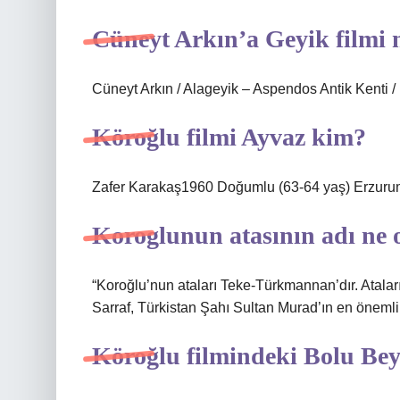
Cüneyt Arkın’a Geyik filmi n
Cüneyt Arkın / Alageyik – Aspendos Antik Kenti /
Köroğlu filmi Ayvaz kim?
Zafer Karakaş1960 Doğumlu (63-64 yaş) Erzuru
Koroglunun atasının adı ne 
“Koroğlu’nun ataları Teke-Türkmannan’dır. Atalar
Sarraf, Türkistan Şahı Sultan Murad’ın en öneml
Köroğlu filmindeki Bolu Bey