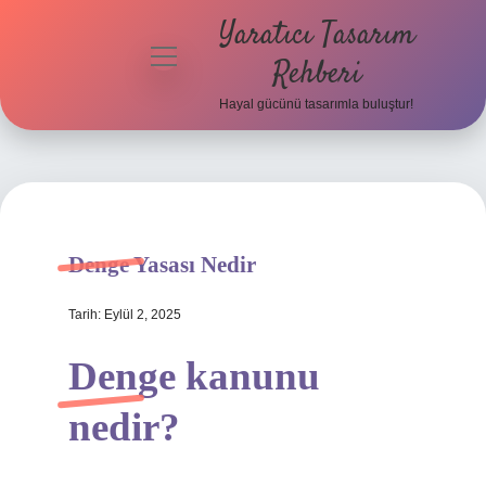
Yaratıcı Tasarım
menüyü
Rehberi
aç
Hayal gücünü tasarımla buluştur!
Anasayfa
Gizlilik
Politikası
Yasal Uyarı
Denge Yasası Nedir
Hakkımızda
Tarih: Eylül 2, 2025
Denge kanunu
nedir?