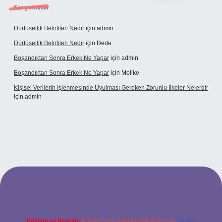
Son yorumlar
Dürtüsellik Belirtileri Nedir
için
admin
Dürtüsellik Belirtileri Nedir
için
Dede
Boşandıktan Sonra Erkek Ne Yapar
için
admin
Boşandıktan Sonra Erkek Ne Yapar
için
Melike
Kişisel Verilerin Işlenmesinde Uyulması Gereken Zorunlu Ilkeler Nelerdir
için
admin
t
Reklam ve İletişim:
E-mail:
backlinkpaneli@gmail.com
Teams: