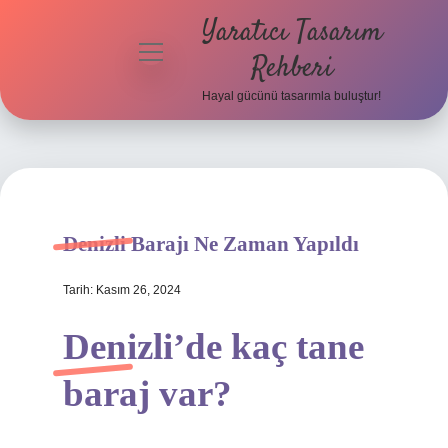
Yaratıcı Tasarım
menüyü
Rehberi
aç
Hayal gücünü tasarımla buluştur!
Anasayfa
Gizlilik
Politikası
Yasal Uyarı
Denizli Barajı Ne Zaman Yapıldı
Hakkımızda
Tarih: Kasım 26, 2024
Denizli’de kaç tane
baraj var?