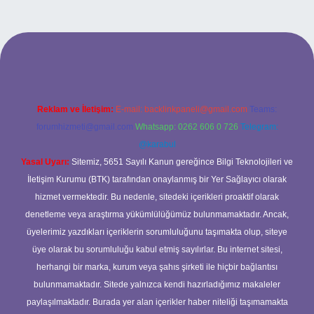
t
Reklam ve İletişim:
E-mail:
backlinkpaneli@gmail.com
Teams:
forumhizmeti@gmail.com
Whatsapp: 0262 606 0 726
Telegram:
@karabul
Yasal Uyarı:
Sitemiz, 5651 Sayılı Kanun gereğince Bilgi Teknolojileri ve
İletişim Kurumu (BTK) tarafından onaylanmış bir Yer Sağlayıcı olarak
hizmet vermektedir. Bu nedenle, sitedeki içerikleri proaktif olarak
denetleme veya araştırma yükümlülüğümüz bulunmamaktadır. Ancak,
üyelerimiz yazdıkları içeriklerin sorumluluğunu taşımakta olup, siteye
üye olarak bu sorumluluğu kabul etmiş sayılırlar. Bu internet sitesi,
herhangi bir marka, kurum veya şahıs şirketi ile hiçbir bağlantısı
bulunmamaktadır. Sitede yalnızca kendi hazırladığımız makaleler
paylaşılmaktadır. Burada yer alan içerikler haber niteliği taşımamakta