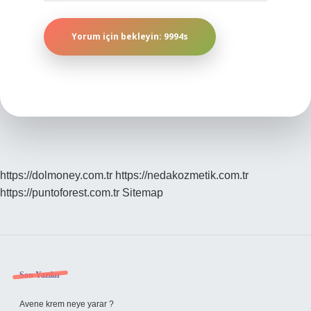
https://dolmoney.com.tr
https://nedakozmetik.com.tr
https://puntoforest.com.tr
Sitemap
Sidebar
Son Yazılar
Avene krem neye yarar ?