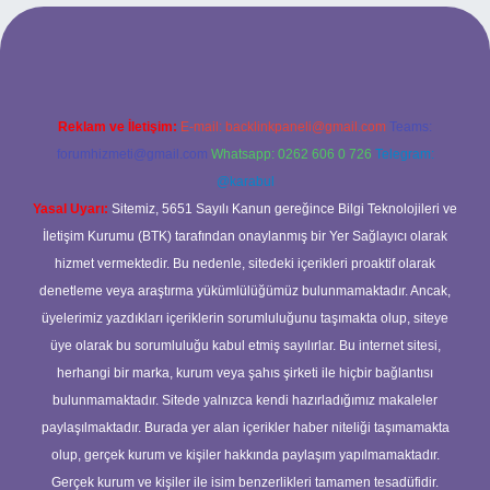
bet
Reklam ve İletişim:
E-mail:
backlinkpaneli@gmail.com
Teams:
forumhizmeti@gmail.com
Whatsapp: 0262 606 0 726
Telegram:
@karabul
Yasal Uyarı:
Sitemiz, 5651 Sayılı Kanun gereğince Bilgi Teknolojileri ve
İletişim Kurumu (BTK) tarafından onaylanmış bir Yer Sağlayıcı olarak
hizmet vermektedir. Bu nedenle, sitedeki içerikleri proaktif olarak
denetleme veya araştırma yükümlülüğümüz bulunmamaktadır. Ancak,
üyelerimiz yazdıkları içeriklerin sorumluluğunu taşımakta olup, siteye
üye olarak bu sorumluluğu kabul etmiş sayılırlar. Bu internet sitesi,
herhangi bir marka, kurum veya şahıs şirketi ile hiçbir bağlantısı
bulunmamaktadır. Sitede yalnızca kendi hazırladığımız makaleler
paylaşılmaktadır. Burada yer alan içerikler haber niteliği taşımamakta
olup, gerçek kurum ve kişiler hakkında paylaşım yapılmamaktadır.
Gerçek kurum ve kişiler ile isim benzerlikleri tamamen tesadüfidir.