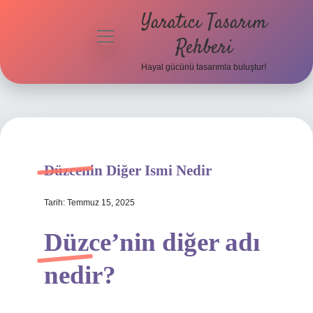
Yaratıcı Tasarım
menüyü
Rehberi
aç
Hayal gücünü tasarımla buluştur!
Anasayfa
Gizlilik
Politikası
Yasal Uyarı
Düzcenin Diğer Ismi Nedir
Hakkımızda
Tarih: Temmuz 15, 2025
Düzce’nin diğer adı
nedir?