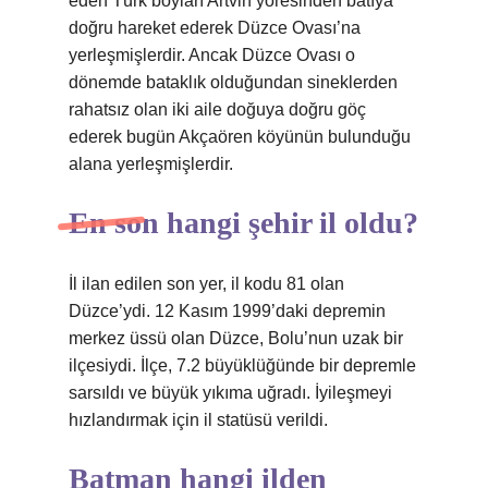
eden Türk boyları Artvin yöresinden batıya
doğru hareket ederek Düzce Ovası’na
yerleşmişlerdir. Ancak Düzce Ovası o
dönemde bataklık olduğundan sineklerden
rahatsız olan iki aile doğuya doğru göç
ederek bugün Akçaören köyünün bulunduğu
alana yerleşmişlerdir.
En son hangi şehir il oldu?
İl ilan edilen son yer, il kodu 81 olan
Düzce’ydi. 12 Kasım 1999’daki depremin
merkez üssü olan Düzce, Bolu’nun uzak bir
ilçesiydi. İlçe, 7.2 büyüklüğünde bir depremle
sarsıldı ve büyük yıkıma uğradı. İyileşmeyi
hızlandırmak için il statüsü verildi.
Batman hangi ilden