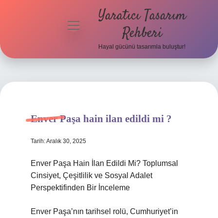
Yaratıcı Tasarım
menüyü
Rehberi
aç
Hayal gücünü tasarımla buluştur!
Anasayfa
Gizlilik
Politikası
Yasal Uyarı
Enver Paşa hain ilan edildi mi ?
Hakkımızda
Tarih: Aralık 30, 2025
Enver Paşa Hain İlan Edildi Mi? Toplumsal
Cinsiyet, Çeşitlilik ve Sosyal Adalet
Perspektifinden Bir İnceleme
Enver Paşa’nın tarihsel rolü, Cumhuriyet’in