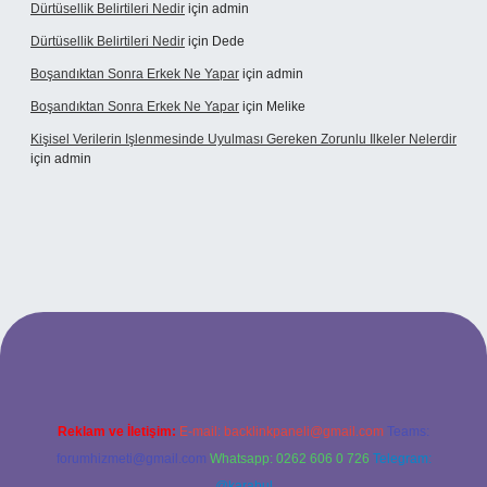
Dürtüsellik Belirtileri Nedir
için
admin
Dürtüsellik Belirtileri Nedir
için
Dede
Boşandıktan Sonra Erkek Ne Yapar
için
admin
Boşandıktan Sonra Erkek Ne Yapar
için
Melike
Kişisel Verilerin Işlenmesinde Uyulması Gereken Zorunlu Ilkeler Nelerdir
için
admin
lbet
Reklam ve İletişim:
E-mail:
backlinkpaneli@gmail.com
Teams:
forumhizmeti@gmail.com
Whatsapp: 0262 606 0 726
Telegram:
@karabul