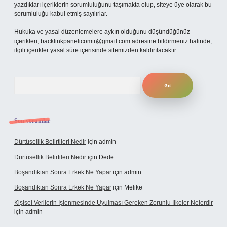
yazdıkları içeriklerin sorumluluğunu taşımakta olup, siteye üye olarak bu
sorumluluğu kabul etmiş sayılırlar.
Hukuka ve yasal düzenlemelere aykırı olduğunu düşündüğünüz
içerikleri,
backlinkpanelicomtr@gmail.com
adresine bildirmeniz halinde,
ilgili içerikler yasal süre içerisinde sitemizden kaldırılacaktır.
Arama
Son yorumlar
Dürtüsellik Belirtileri Nedir
için
admin
Dürtüsellik Belirtileri Nedir
için
Dede
Boşandıktan Sonra Erkek Ne Yapar
için
admin
Boşandıktan Sonra Erkek Ne Yapar
için
Melike
Kişisel Verilerin Işlenmesinde Uyulması Gereken Zorunlu Ilkeler Nelerdir
için
admin