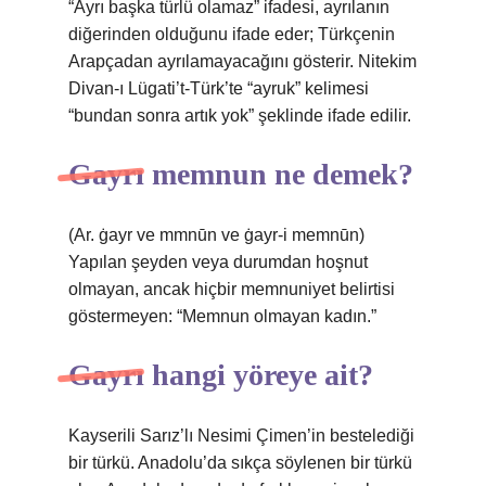
“Ayrı başka türlü olamaz” ifadesi, ayrılanın
diğerinden olduğunu ifade eder; Türkçenin
Arapçadan ayrılamayacağını gösterir. Nitekim
Divan-ı Lügati’t-Türk’te “ayruk” kelimesi
“bundan sonra artık yok” şeklinde ifade edilir.
Gayrı memnun ne demek?
(Ar. ġayr ve mmnūn ve ġayr-i memnūn)
Yapılan şeyden veya durumdan hoşnut
olmayan, ancak hiçbir memnuniyet belirtisi
göstermeyen: “Memnun olmayan kadın.”
Gayrı hangi yöreye ait?
Kayserili Sarız’lı Nesimi Çimen’in bestelediği
bir türkü. Anadolu’da sıkça söylenen bir türkü