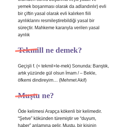
yemek boşanması olarak da adlandırılır) evli
bir çiftin yasal olarak evli kalırken fiili
ayrılıklarını resmileştirebildiği yasal bir
süreçtir. Mahkeme kararıyla verilen yasal
ayrılık
Tekmill ne demek?
Geçişli f. (< tekmil+le-mek) Sonunda: Barıştık,
artık yüzünde gül olsun İmam / – Bekle,
öfkemi dindireyim… (Mehmet Akif)
Muştu ne?
Öde kelimesi Arapça kökenli bir kelimedir.
“Şetve” kökünden türemiştir ve “duyum,
haber” anlamına gelir. Muştu, bir kişinin