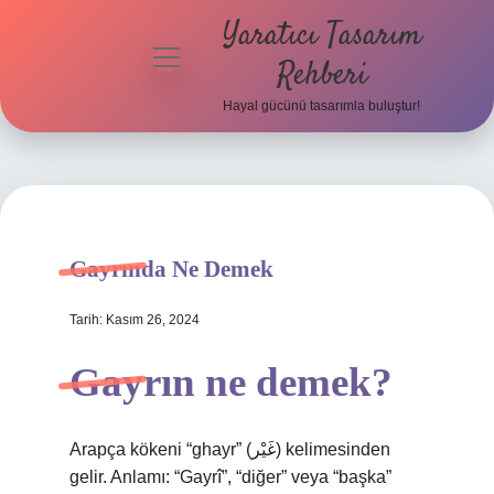
Yaratıcı Tasarım
menüyü
Rehberi
aç
Hayal gücünü tasarımla buluştur!
Anasayfa
Gizlilik
Politikası
Yasal Uyarı
Gayrında Ne Demek
Hakkımızda
Tarih: Kasım 26, 2024
Gayrın ne demek?
Arapça kökeni “ghayr” (غَيْر) kelimesinden
gelir. Anlamı: “Gayrî”, “diğer” veya “başka”