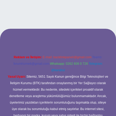
ilbet
Reklam ve İletişim:
E-mail:
backlinkpaneli@gmail.com
Teams:
forumhizmeti@gmail.com
Whatsapp: 0262 606 0 726
Telegram:
@karabul
Yasal Uyarı:
Sitemiz, 5651 Sayılı Kanun gereğince Bilgi Teknolojileri ve
İletişim Kurumu (BTK) tarafından onaylanmış bir Yer Sağlayıcı olarak
hizmet vermektedir. Bu nedenle, sitedeki içerikleri proaktif olarak
denetleme veya araştırma yükümlülüğümüz bulunmamaktadır. Ancak,
üyelerimiz yazdıkları içeriklerin sorumluluğunu taşımakta olup, siteye
üye olarak bu sorumluluğu kabul etmiş sayılırlar. Bu internet sitesi,
herhangi bir marka, kurum veya şahıs şirketi ile hiçbir bağlantısı