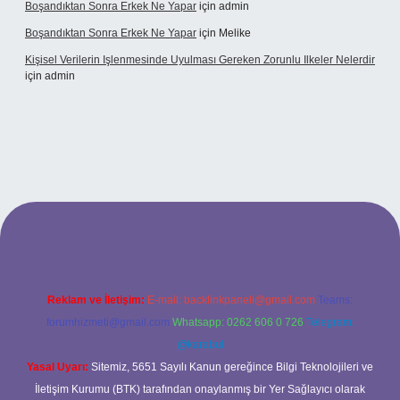
Boşandıktan Sonra Erkek Ne Yapar
için
admin
Boşandıktan Sonra Erkek Ne Yapar
için
Melike
Kişisel Verilerin Işlenmesinde Uyulması Gereken Zorunlu Ilkeler Nelerdir
için
admin
t
Reklam ve İletişim:
E-mail:
backlinkpaneli@gmail.com
Teams:
forumhizmeti@gmail.com
Whatsapp: 0262 606 0 726
Telegram:
@karabul
Yasal Uyarı:
Sitemiz, 5651 Sayılı Kanun gereğince Bilgi Teknolojileri ve
İletişim Kurumu (BTK) tarafından onaylanmış bir Yer Sağlayıcı olarak