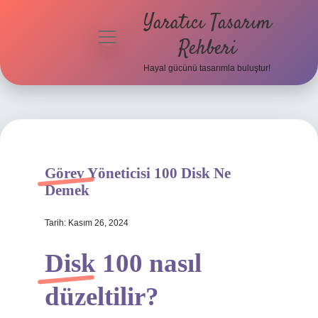
Yaratıcı Tasarım
menüyü
Rehberi
aç
Hayal gücünü tasarımla buluştur!
Anasayfa
Gizlilik
Politikası
Yasal Uyarı
Görev Yöneticisi 100 Disk Ne
Demek
Hakkımızda
Tarih: Kasım 26, 2024
Disk 100 nasıl
düzeltilir?