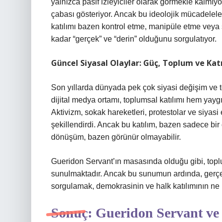
yalnızca pasif izleyiciler olarak görmekle kalmıy
çabası gösteriyor. Ancak bu ideolojik mücadeleler,
katılımı bazen kontrol etme, manipüle etme veya s
kadar “gerçek” ve “derin” olduğunu sorgulatıyor.
Güncel Siyasal Olaylar: Güç, Toplum ve Kat
Son yıllarda dünyada pek çok siyasi değişim ve t
dijital medya ortamı, toplumsal katılımı hem yaygı
Aktivizm, sokak hareketleri, protestolar ve siyas
şekillendirdi. Ancak bu katılım, bazen sadece bir
dönüşüm, bazen görünür olmayabilir.
Gueridon Servant’ın masasında olduğu gibi, topl
sunulmaktadır. Ancak bu sunumun ardında, gerçek 
sorgulamak, demokrasinin ve halk katılımının ne 
Sonuç: Gueridon Servant ve