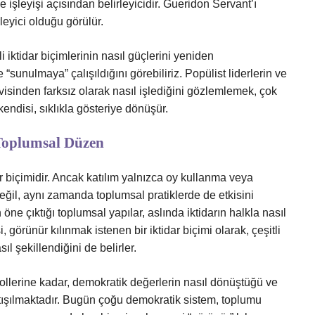
 işleyişi açısından belirleyicidir. Gueridon Servant’ı
leyici olduğu görülür.
 iktidar biçimlerinin nasıl güçlerini yeniden
 “sunulmaya” çalışıldığını görebiliriz. Popülist liderlerin ve
ervisinden farksız olarak nasıl işlediğini gözlemlemek, çok
kendisi, sıklıkla gösteriye dönüşür.
 Toplumsal Düzen
ar biçimidir. Ancak katılım yalnızca oy kullanma veya
eğil, aynı zamanda toplumsal pratiklerde de etkisini
 öne çıktığı toplumsal yapılar, aslında iktidarın halkla nasıl
görünür kılınmak istenen bir iktidar biçimi olarak, çeşitli
ıl şekillendiğini de belirler.
pollerine kadar, demokratik değerlerin nasıl dönüştüğü ve
rtışılmaktadır. Bugün çoğu demokratik sistem, toplumu