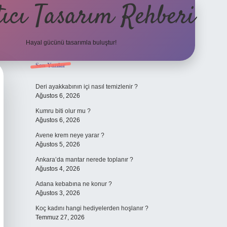
ıcı Tasarım Rehberi
Hayal gücünü tasarımla buluştur!
Sidebar
Son Yazılar
ilbet
Deri ayakkabının içi nasıl temizlenir ?
Ağustos 6, 2026
Kumru biti olur mu ?
Ağustos 6, 2026
Avene krem neye yarar ?
Ağustos 5, 2026
Ankara’da mantar nerede toplanır ?
Ağustos 4, 2026
Adana kebabına ne konur ?
Ağustos 3, 2026
Koç kadını hangi hediyelerden hoşlanır ?
Temmuz 27, 2026