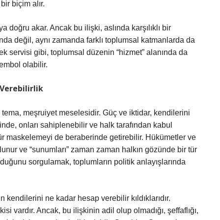
ir biçim alır.
doğru akar. Ancak bu ilişki, aslında karşılıklı bir
alanda değil, aynı zamanda farklı toplumsal katmanlarda da
mek servisi gibi, toplumsal düzenin “hizmet” alanında da
embol olabilir.
erebilirlik
 tema, meşruiyet meselesidir. Güç ve iktidar, kendilerini
nde, onları sahiplenebilir ve halk tarafından kabul
 tür maskelemeyi de beraberinde getirebilir. Hükümetler ve
e bulunur ve “sunumları” zaman zaman halkın gözünde bir tür
lduğunu sorgulamak, toplumların politik anlayışlarında
 kendilerini ne kadar hesap verebilir kıldıklarıdır.
si vardır. Ancak, bu ilişkinin adil olup olmadığı, şeffaflığı,