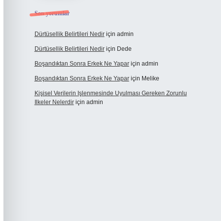
Son yorumlar
Dürtüsellik Belirtileri Nedir
için
admin
Dürtüsellik Belirtileri Nedir
için
Dede
Boşandıktan Sonra Erkek Ne Yapar
için
admin
Boşandıktan Sonra Erkek Ne Yapar
için
Melike
Kişisel Verilerin Işlenmesinde Uyulması Gereken Zorunlu
Ilkeler Nelerdir
için
admin