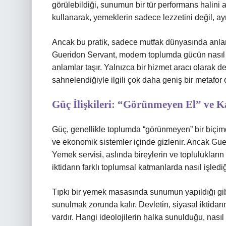
görülebildiği, sunumun bir tür performans halini a
kullanarak, yemeklerin sadece lezzetini değil, ayn
Ancak bu pratik, sadece mutfak dünyasında anlamlı
Gueridon Servant, modern toplumda gücün nasıl su
anlamlar taşır. Yalnızca bir hizmet aracı olarak de
sahnelendiğiyle ilgili çok daha geniş bir metafor o
Güç İlişkileri: “Görünmeyen El” ve K
Güç, genellikle toplumda “görünmeyen” bir biçimde 
ve ekonomik sistemler içinde gizlenir. Ancak Guerid
Yemek servisi, aslında bireylerin ve toplulukların 
iktidarın farklı toplumsal katmanlarda nasıl işledi
Tıpkı bir yemek masasında sunumun yapıldığı gi
sunulmak zorunda kalır. Devletin, siyasal iktida
vardır. Hangi ideolojilerin halka sunulduğu, nası