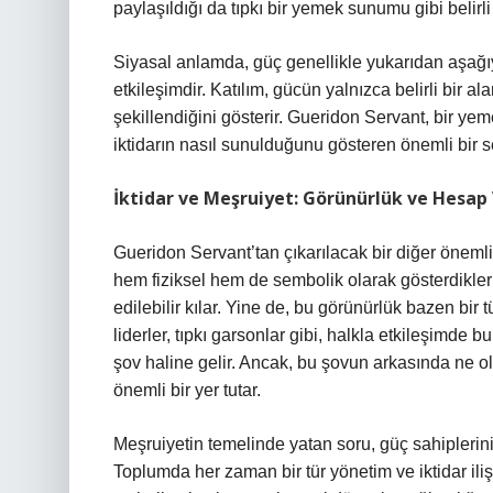
paylaşıldığı da tıpkı bir yemek sunumu gibi belirli b
Siyasal anlamda, güç genellikle yukarıdan aşağıya 
etkileşimdir. Katılım, gücün yalnızca belirli bir 
şekillendiğini gösterir. Gueridon Servant, bir ye
iktidarın nasıl sunulduğunu gösteren önemli bir s
İktidar ve Meşruiyet: Görünürlük ve Hesap V
Gueridon Servant’tan çıkarılacak bir diğer önemli
hem fiziksel hem de sembolik olarak gösterdikleri
edilebilir kılar. Yine de, bu görünürlük bazen bir
liderler, tıpkı garsonlar gibi, halkla etkileşimd
şov haline gelir. Ancak, bu şovun arkasında ne o
önemli bir yer tutar.
Meşruiyetin temelinde yatan soru, güç sahiplerinin
Toplumda her zaman bir tür yönetim ve iktidar ilişki