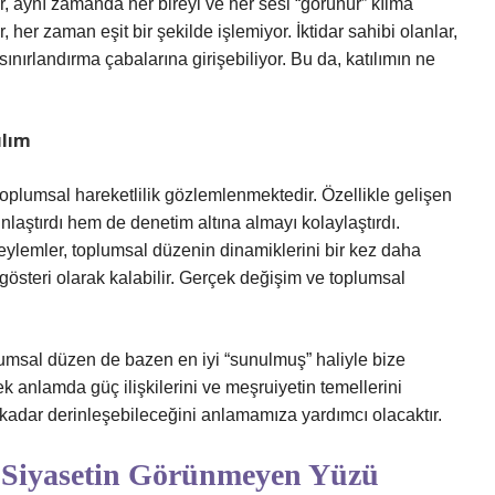
or, aynı zamanda her bireyi ve her sesi “görünür” kılma
 her zaman eşit bir şekilde işlemiyor. İktidar sahibi olanlar,
ınırlandırma çabalarına girişebiliyor. Bu da, katılımın ne
ılım
oplumsal hareketlilik gözlemlenmektedir. Özellikle gelişen
nlaştırdı hem de denetim altına almayı kolaylaştırdı.
i eylemler, toplumsal düzenin dinamiklerini bir kez daha
 gösteri olarak kalabilir. Gerçek değişim ve toplumsal
umsal düzen de bazen en iyi “sunulmuş” haliyle bize
anlamda güç ilişkilerini ve meşruiyetin temellerini
kadar derinleşebileceğini anlamamıza yardımcı olacaktır.
 Siyasetin Görünmeyen Yüzü