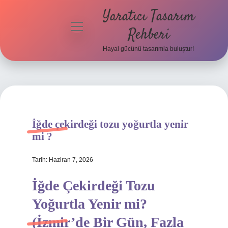
Yaratıcı Tasarım
menüyü
Rehberi
aç
Hayal gücünü tasarımla buluştur!
Anasayfa
Gizlilik
Politikası
Yasal Uyarı
İğde çekirdeği tozu yoğurtla yenir
mi ?
Hakkımızda
Tarih: Haziran 7, 2026
İğde Çekirdeği Tozu
Yoğurtla Yenir mi?
(İzmir’de Bir Gün, Fazla