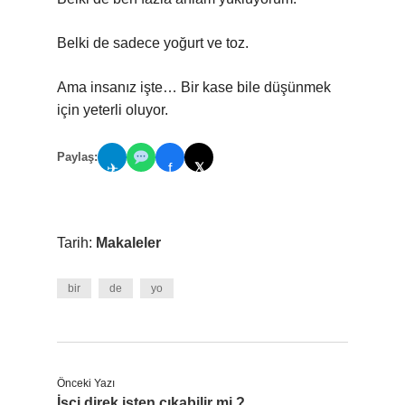
Belki de sadece yoğurt ve toz.
Ama insanız işte… Bir kase bile düşünmek
için yeterli oluyor.
Paylaş:
𝕏
✈
f
Tarih:
Makaleler
bir
de
yo
Önceki Yazı
İşçi direk işten çıkabilir mi ?