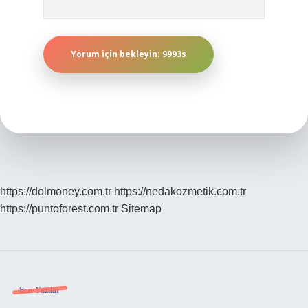
https://dolmoney.com.tr
https://nedakozmetik.com.tr
https://puntoforest.com.tr
Sitemap
Sidebar
Son Yazılar