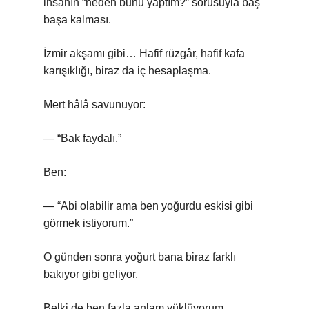
insanın “neden bunu yaptım?” sorusuyla baş
başa kalması.
İzmir akşamı gibi… Hafif rüzgâr, hafif kafa
karışıklığı, biraz da iç hesaplaşma.
Mert hâlâ savunuyor:
— “Bak faydalı.”
Ben:
— “Abi olabilir ama ben yoğurdu eskisi gibi
görmek istiyorum.”
O günden sonra yoğurt bana biraz farklı
bakıyor gibi geliyor.
Belki de ben fazla anlam yüklüyorum.