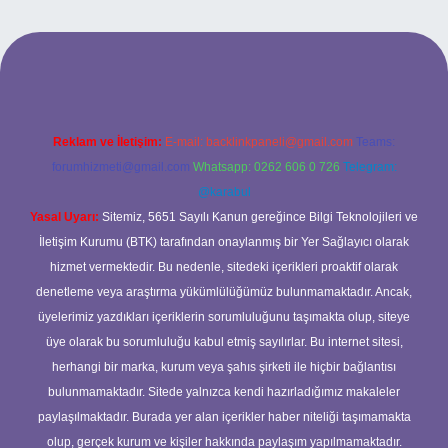
lbet
Reklam ve İletişim:
E-mail:
backlinkpaneli@gmail.com
Teams:
forumhizmeti@gmail.com
Whatsapp: 0262 606 0 726
Telegram:
@karabul
Yasal Uyarı:
Sitemiz, 5651 Sayılı Kanun gereğince Bilgi Teknolojileri ve
İletişim Kurumu (BTK) tarafından onaylanmış bir Yer Sağlayıcı olarak
hizmet vermektedir. Bu nedenle, sitedeki içerikleri proaktif olarak
denetleme veya araştırma yükümlülüğümüz bulunmamaktadır. Ancak,
üyelerimiz yazdıkları içeriklerin sorumluluğunu taşımakta olup, siteye
üye olarak bu sorumluluğu kabul etmiş sayılırlar. Bu internet sitesi,
herhangi bir marka, kurum veya şahıs şirketi ile hiçbir bağlantısı
bulunmamaktadır. Sitede yalnızca kendi hazırladığımız makaleler
paylaşılmaktadır. Burada yer alan içerikler haber niteliği taşımamakta
olup, gerçek kurum ve kişiler hakkında paylaşım yapılmamaktadır.