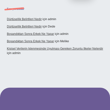
Son yorumlar
Dürtüsellik Belirtileri Nedir
için
admin
Dürtüsellik Belirtileri Nedir
için
Dede
Boşandıktan Sonra Erkek Ne Yapar
için
admin
Boşandıktan Sonra Erkek Ne Yapar
için
Melike
Kişisel Verilerin Işlenmesinde Uyulması Gereken Zorunlu Ilkeler Nelerdir
için
admin
t