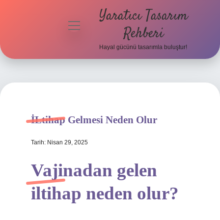
Yaratıcı Tasarım
menüyü
Rehberi
aç
Hayal gücünü tasarımla buluştur!
Anasayfa
Gizlilik
Politikası
Yasal Uyarı
İLtihap Gelmesi Neden Olur
Hakkımızda
Tarih: Nisan 29, 2025
Vajinadan gelen
iltihap neden olur?