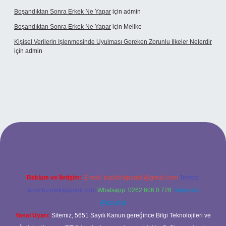
Boşandıktan Sonra Erkek Ne Yapar
için
admin
Boşandıktan Sonra Erkek Ne Yapar
için
Melike
Kişisel Verilerin Işlenmesinde Uyulması Gereken Zorunlu Ilkeler Nelerdir
için
admin
bet
Reklam ve İletişim:
E-mail:
backlinkpaneli@gmail.com
Teams:
forumhizmeti@gmail.com
Whatsapp: 0262 606 0 726
Telegram:
@karabul
Yasal Uyarı:
Sitemiz, 5651 Sayılı Kanun gereğince Bilgi Teknolojileri ve