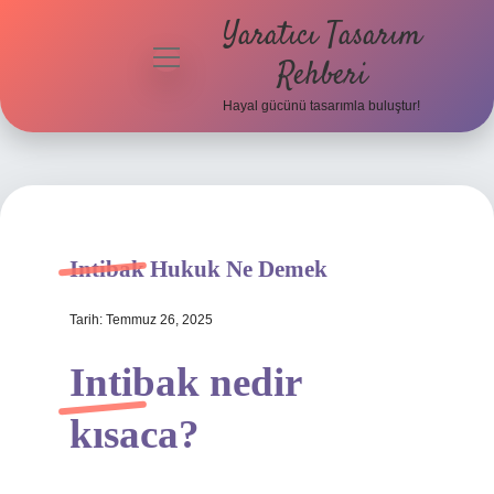
Yaratıcı Tasarım
menüyü
Rehberi
aç
Hayal gücünü tasarımla buluştur!
Anasayfa
Gizlilik
Politikası
Yasal Uyarı
Intibak Hukuk Ne Demek
Hakkımızda
Tarih: Temmuz 26, 2025
Intibak nedir
kısaca?