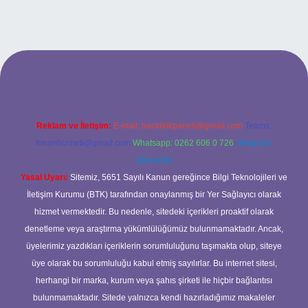
bet
Reklam ve İletişim:
E-mail:
backlinkpaneli@gmail.com
Teams:
forumhizmeti@gmail.com
Whatsapp: 0262 606 0 726
Telegram:
@karabul
Yasal Uyarı:
Sitemiz, 5651 Sayılı Kanun gereğince Bilgi Teknolojileri ve
İletişim Kurumu (BTK) tarafından onaylanmış bir Yer Sağlayıcı olarak
hizmet vermektedir. Bu nedenle, sitedeki içerikleri proaktif olarak
denetleme veya araştırma yükümlülüğümüz bulunmamaktadır. Ancak,
üyelerimiz yazdıkları içeriklerin sorumluluğunu taşımakta olup, siteye
üye olarak bu sorumluluğu kabul etmiş sayılırlar. Bu internet sitesi,
herhangi bir marka, kurum veya şahıs şirketi ile hiçbir bağlantısı
bulunmamaktadır. Sitede yalnızca kendi hazırladığımız makaleler