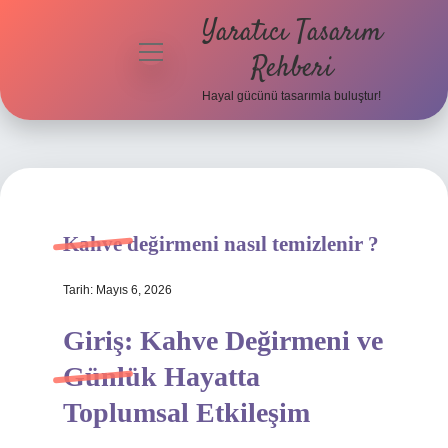
Yaratıcı Tasarım
menüyü
Rehberi
aç
Hayal gücünü tasarımla buluştur!
Anasayfa
Gizlilik
Politikası
Yasal Uyarı
Kahve değirmeni nasıl temizlenir ?
Hakkımızda
Tarih: Mayıs 6, 2026
Giriş: Kahve Değirmeni ve
Günlük Hayatta
Toplumsal Etkileşim