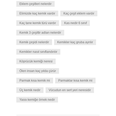
Eklem çeşitleri nelerdir
Elimizde kaç kemik vardır
Kaç çeşit eklem vardır
Kaç tane kemik türü vardır
Kas nedir 6 sınıf
Kemik 3 çeşittir adları nelerdir
Kemik çeşidi nelerdir
Kemikler kaç gruba ayrılır
Kemikler nasıl sınıflandırılır
Köprücük kemiği neresi
Ölen insan kaç yılda çürür
Parmak kısa kemik mi
Parmaklar kısa kemik mi
Üç kemik nedir
Vücudun en sert yeri neresidir
Yassı kemiğe örnek nedir