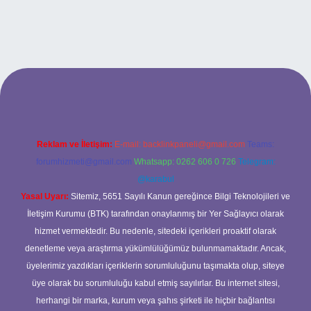
et
Reklam ve İletişim:
E-mail:
backlinkpaneli@gmail.com
Teams:
forumhizmeti@gmail.com
Whatsapp: 0262 606 0 726
Telegram:
@karabul
Yasal Uyarı:
Sitemiz, 5651 Sayılı Kanun gereğince Bilgi Teknolojileri ve
İletişim Kurumu (BTK) tarafından onaylanmış bir Yer Sağlayıcı olarak
hizmet vermektedir. Bu nedenle, sitedeki içerikleri proaktif olarak
denetleme veya araştırma yükümlülüğümüz bulunmamaktadır. Ancak,
üyelerimiz yazdıkları içeriklerin sorumluluğunu taşımakta olup, siteye
üye olarak bu sorumluluğu kabul etmiş sayılırlar. Bu internet sitesi,
herhangi bir marka, kurum veya şahıs şirketi ile hiçbir bağlantısı