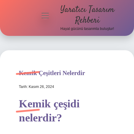
Yaratıcı Tasarım
menüyü
Rehberi
aç
Hayal gücünü tasarımla buluştur!
Anasayfa
Gizlilik
Politikası
Yasal Uyarı
Kemik Çeşitleri Nelerdir
Hakkımızda
Tarih: Kasım 26, 2024
Kemik çeşidi
nelerdir?