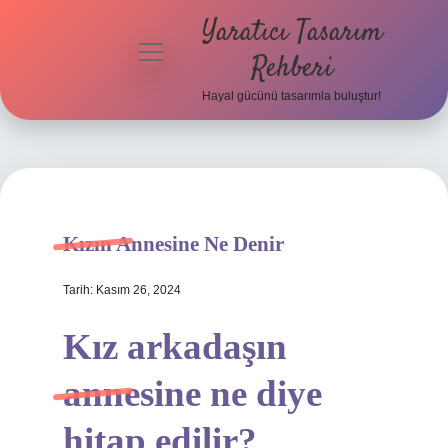
Yaratıcı Tasarım
menüyü
Rehberi
aç
Hayal gücünü tasarımla buluştur!
Anasayfa
Gizlilik
Politikası
Yasal Uyarı
Kızın Annesine Ne Denir
Hakkımızda
Tarih: Kasım 26, 2024
Kız arkadaşın
annesine ne diye
hitap edilir?