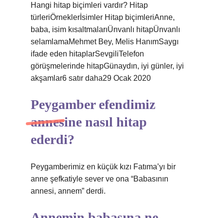
Hangi hitap biçimleri vardır? Hitap
türleriÖrneklerİsimler Hitap biçimleriAnne,
baba, isim kısaltmalarıÜnvanlı hitapÜnvanlı
selamlamaMehmet Bey, Melis HanımSaygı
ifade eden hitaplarSevgiliTelefon
görüşmelerinde hitapGünaydın, iyi günler, iyi
akşamlar6 satır daha29 Ocak 2020
Peygamber efendimiz
annesine nasıl hitap
ederdi?
Peygamberimiz en küçük kızı Fatıma’yı bir
anne şefkatiyle sever ve ona “Babasının
annesi, annem” derdi.
Annemin babasına ne