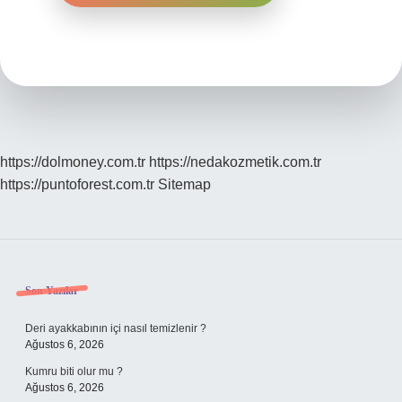
https://dolmoney.com.tr
https://nedakozmetik.com.tr
https://puntoforest.com.tr
Sitemap
Sidebar
Son Yazılar
Deri ayakkabının içi nasıl temizlenir ?
Ağustos 6, 2026
Kumru biti olur mu ?
Ağustos 6, 2026