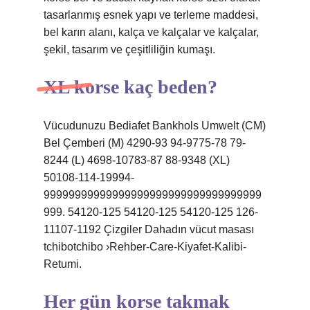
tasarlanmış esnek yapı ve terleme maddesi,
bel karın alanı, kalça ve kalçalar ve kalçalar,
şekil, tasarım ve çeşitliliğin kumaşı.
XL korse kaç beden?
Vücudunuzu Bediafet Bankhols Umwelt (CM)
Bel Çemberi (M) 4290-93 94-9775-78 79-
8244 (L) 4698-10783-87 88-9348 (XL)
50108-114-19994-
99999999999999999999999999999999999
999. 54120-125 54120-125 54120-125 126-
11107-1192 Çizgiler Dahadın vücut masası
tchibotchibo ›Rehber-Care-Kiyafet-Kalibi-
Retumi.
Her gün korse takmak