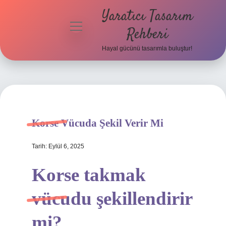
Yaratıcı Tasarım
menüyü
Rehberi
aç
Hayal gücünü tasarımla buluştur!
Anasayfa
Gizlilik
Politikası
Yasal Uyarı
Korse Vücuda Şekil Verir Mi
Hakkımızda
Tarih: Eylül 6, 2025
Korse takmak
vücudu şekillendirir
mi?