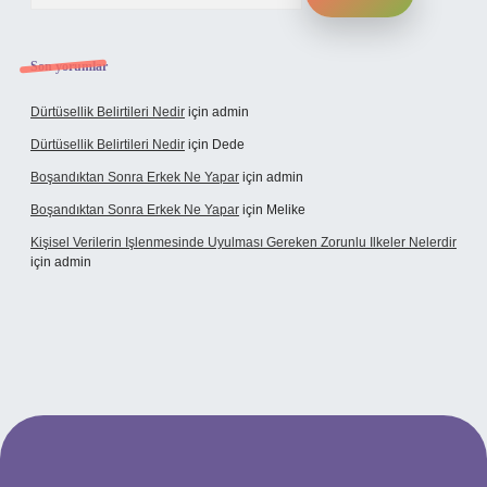
Son yorumlar
Dürtüsellik Belirtileri Nedir
için
admin
Dürtüsellik Belirtileri Nedir
için
Dede
Boşandıktan Sonra Erkek Ne Yapar
için
admin
Boşandıktan Sonra Erkek Ne Yapar
için
Melike
Kişisel Verilerin Işlenmesinde Uyulması Gereken Zorunlu Ilkeler Nelerdir
için
admin
t