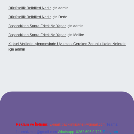
Dürtüsellik Belirtileri Nedir
için
admin
Dürtüsellik Belirtileri Nedir
için
Dede
Boşandıktan Sonra Erkek Ne Yapar
için
admin
Boşandıktan Sonra Erkek Ne Yapar
için
Melike
Kişisel Verilerin Işlenmesinde Uyulması Gereken Zorunlu Ilkeler Nelerdir
için
admin
et
Reklam ve İletişim:
E-mail:
backlinkpaneli@gmail.com
Teams:
forumhizmeti@gmail.com
Whatsapp: 0262 606 0 726
Telegram: