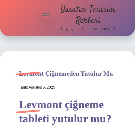
Yaratıcı Tasarım
menüyü
Rehberi
aç
Hayal gücünü tasarımla buluştur!
Anasayfa
Gizlilik
Politikası
Yasal Uyarı
Levmont Çiğnemeden Yutulur Mu
Hakkımızda
Tarih: Ağustos 5, 2025
Levmont çiğneme
tableti yutulur mu?