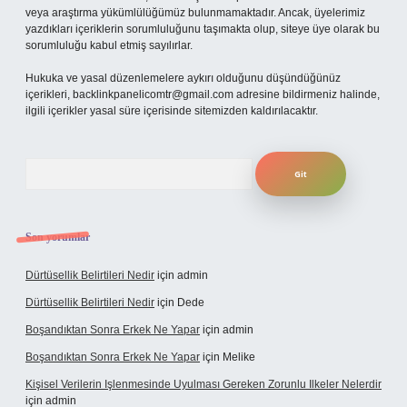
veya araştırma yükümlülüğümüz bulunmamaktadır. Ancak, üyelerimiz
yazdıkları içeriklerin sorumluluğunu taşımakta olup, siteye üye olarak bu
sorumluluğu kabul etmiş sayılırlar.
Hukuka ve yasal düzenlemelere aykırı olduğunu düşündüğünüz
içerikleri,
backlinkpanelicomtr@gmail.com
adresine bildirmeniz halinde,
ilgili içerikler yasal süre içerisinde sitemizden kaldırılacaktır.
Arama
Son yorumlar
Dürtüsellik Belirtileri Nedir
için
admin
Dürtüsellik Belirtileri Nedir
için
Dede
Boşandıktan Sonra Erkek Ne Yapar
için
admin
Boşandıktan Sonra Erkek Ne Yapar
için
Melike
Kişisel Verilerin Işlenmesinde Uyulması Gereken Zorunlu Ilkeler Nelerdir
için
admin