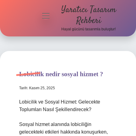
Yaratıcı Tasarım
menüyü
Rehberi
aç
Hayal gücünü tasarımla buluştur!
Anasayfa
Gizlilik
Politikası
Yasal Uyarı
Lobicilik nedir sosyal hizmet ?
Hakkımızda
Tarih: Kasım 25, 2025
Lobicilik ve Sosyal Hizmet: Gelecekte
Toplumları Nasıl Şekillendirecek?
Sosyal hizmet alanında lobiciliğin
gelecekteki etkileri hakkında konuşurken,