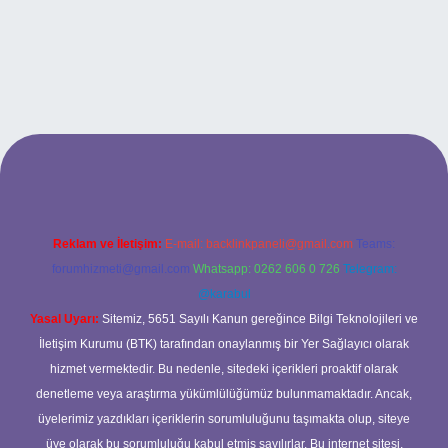
et
Reklam ve İletişim:
E-mail:
backlinkpaneli@gmail.com
Teams:
forumhizmeti@gmail.com
Whatsapp: 0262 606 0 726
Telegram:
@karabul
Yasal Uyarı:
Sitemiz, 5651 Sayılı Kanun gereğince Bilgi Teknolojileri ve
İletişim Kurumu (BTK) tarafından onaylanmış bir Yer Sağlayıcı olarak
hizmet vermektedir. Bu nedenle, sitedeki içerikleri proaktif olarak
denetleme veya araştırma yükümlülüğümüz bulunmamaktadır. Ancak,
üyelerimiz yazdıkları içeriklerin sorumluluğunu taşımakta olup, siteye
üye olarak bu sorumluluğu kabul etmiş sayılırlar. Bu internet sitesi,