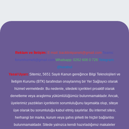
t
Reklam ve İletişim:
E-mail:
backlinkpaneli@gmail.com
Teams:
forumhizmeti@gmail.com
Whatsapp: 0262 606 0 726
Telegram:
@karabul
Yasal Uyarı:
Sitemiz, 5651 Sayılı Kanun gereğince Bilgi Teknolojileri ve
İletişim Kurumu (BTK) tarafından onaylanmış bir Yer Sağlayıcı olarak
hizmet vermektedir. Bu nedenle, sitedeki içerikleri proaktif olarak
denetleme veya araştırma yükümlülüğümüz bulunmamaktadır. Ancak,
üyelerimiz yazdıkları içeriklerin sorumluluğunu taşımakta olup, siteye
üye olarak bu sorumluluğu kabul etmiş sayılırlar. Bu internet sitesi,
herhangi bir marka, kurum veya şahıs şirketi ile hiçbir bağlantısı
bulunmamaktadır. Sitede yalnızca kendi hazırladığımız makaleler