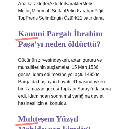
Ana karakterlerAktörlerKarakterMelis
MutluçMihrimah SultanPelin KarahanYiğit
TopPrens SelimEngin Öztürk21 satır daha
Kanuni Pargalı İbrahim
Paşa’yı neden öldürttü?
Gücünün zirvesindeyken, artan gururu ve
muhaliflerinin suçlamaları 15 Mart 1536
gecesi idam edilmesine yol açtı. 1495’te
Parga’da başlayan hayatı, 41 yaşındayken
bir Ramazan gecesi Topkapı Sarayı’nda sona
erdi. İdamından sonra mal varlığına devlet
hazinesi için el konuldu.
Muhteşem Yüzyıl