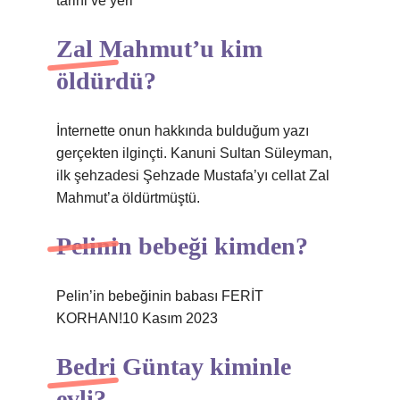
tarihi ve yeri
Zal Mahmut’u kim
öldürdü?
İnternette onun hakkında bulduğum yazı
gerçekten ilginçti. Kanuni Sultan Süleyman,
ilk şehzadesi Şehzade Mustafa’yı cellat Zal
Mahmut’a öldürtmüştü.
Pelinin bebeği kimden?
Pelin’in bebeğinin babası FERİT
KORHAN!10 Kasım 2023
Bedri Güntay kiminle
evli?