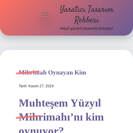
Yaratıcı Tasarım
menüyü
Rehberi
aç
Hayal gücünü tasarımla buluştur!
Anasayfa
Gizlilik
Politikası
Yasal Uyarı
Mihrimah Oynayan Kim
Hakkımızda
Tarih: Kasım 27, 2024
Muhteşem Yüzyıl
Mihrimahı’nı kim
oynuyor?