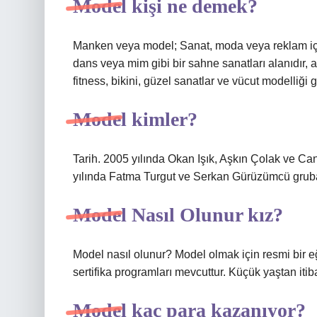
Model kişi ne demek?
Manken veya model; Sanat, moda veya reklam için
dans veya mim gibi bir sahne sanatları alanıdır, a
fitness, bikini, güzel sanatlar ve vücut modelliği gib
Model kimler?
Tarih. 2005 yılında Okan Işık, Aşkın Çolak ve C
yılında Fatma Turgut ve Serkan Gürüzümcü gruba 
Model Nasıl Olunur kız?
Model nasıl olunur? Model olmak için resmi bir eğ
sertifika programları mevcuttur. Küçük yaştan it
Model kaç para kazanıyor?