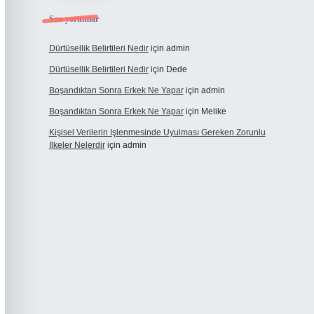
Son yorumlar
Dürtüsellik Belirtileri Nedir
için
admin
Dürtüsellik Belirtileri Nedir
için
Dede
Boşandıktan Sonra Erkek Ne Yapar
için
admin
Boşandıktan Sonra Erkek Ne Yapar
için
Melike
Kişisel Verilerin Işlenmesinde Uyulması Gereken Zorunlu
Ilkeler Nelerdir
için
admin