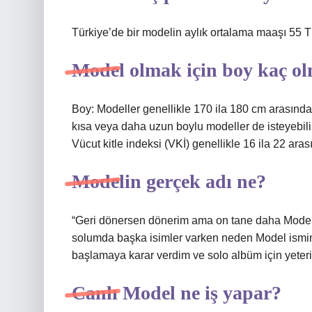
Türkiye’de bir modelin aylık ortalama maaşı 55 T
Model olmak için boy kaç ol
Boy: Modeller genellikle 170 ila 180 cm arasında
kısa veya daha uzun boylu modeller de isteyebilir
Vücut kitle indeksi (VKİ) genellikle 16 ila 22 aras
Modelin gerçek adı ne?
“Geri dönersen dönerim ama on tane daha Model
solumda başka isimler varken neden Model ismin
başlamaya karar verdim ve solo albüm için yete
Canlı Model ne iş yapar?