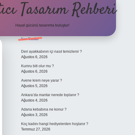
ıcı Tasarım Rehberi
Hayal gücünü tasarımla buluştur!
Sidebar
Son Yazılar
ilbet
Deri ayakkabının içi nasıl temizlenir ?
Ağustos 6, 2026
Kumru biti olur mu ?
Ağustos 6, 2026
Avene krem neye yarar ?
Ağustos 5, 2026
Ankara’da mantar nerede toplanır ?
Ağustos 4, 2026
Adana kebabına ne konur ?
Ağustos 3, 2026
Koç kadını hangi hediyelerden hoşlanır ?
Temmuz 27, 2026