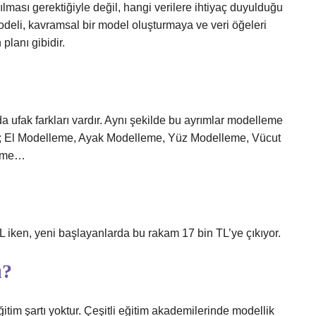
ılması gerektiğiyle değil, hangi verilere ihtiyaç duyulduğu
modeli, kavramsal bir model oluşturmaya ve veri öğeleri
planı gibidir.
 ufak farkları vardır. Aynı şekilde bu ayrımlar modelleme
ri; El Modelleme, Ayak Modelleme, Yüz Modelleme, Vücut
leme…
L iken, yeni başlayanlarda bu rakam 17 bin TL’ye çıkıyor.
ı?
itim şartı yoktur. Çeşitli eğitim akademilerinde modellik