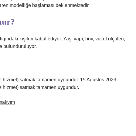
ibaren modelliğe başlaması beklenmektedir.
nur?
ğındaki kişileri kabul ediyor. Yaş, yapı, boy, vücut ölçüleri,
e bulunduruluyor.
l ve hizmet) satmak tamamen uygundur. 15 Ağustos 2023
 ve hizmet) satmak tamamen uygundur.
malıyım