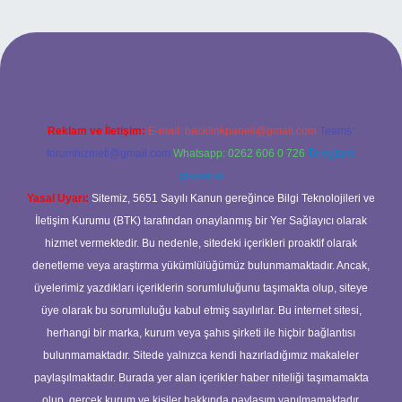
bet
Reklam ve İletişim:
E-mail:
backlinkpaneli@gmail.com
Teams:
forumhizmeti@gmail.com
Whatsapp: 0262 606 0 726
Telegram:
@karabul
Yasal Uyarı:
Sitemiz, 5651 Sayılı Kanun gereğince Bilgi Teknolojileri ve
İletişim Kurumu (BTK) tarafından onaylanmış bir Yer Sağlayıcı olarak
hizmet vermektedir. Bu nedenle, sitedeki içerikleri proaktif olarak
denetleme veya araştırma yükümlülüğümüz bulunmamaktadır. Ancak,
üyelerimiz yazdıkları içeriklerin sorumluluğunu taşımakta olup, siteye
üye olarak bu sorumluluğu kabul etmiş sayılırlar. Bu internet sitesi,
herhangi bir marka, kurum veya şahıs şirketi ile hiçbir bağlantısı
bulunmamaktadır. Sitede yalnızca kendi hazırladığımız makaleler
paylaşılmaktadır. Burada yer alan içerikler haber niteliği taşımamakta
olup, gerçek kurum ve kişiler hakkında paylaşım yapılmamaktadır.