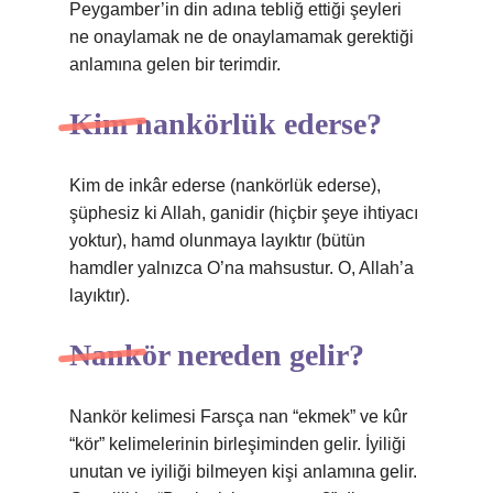
Peygamber’in din adına tebliğ ettiği şeyleri
ne onaylamak ne de onaylamamak gerektiği
anlamına gelen bir terimdir.
Kim nankörlük ederse?
Kim de inkâr ederse (nankörlük ederse),
şüphesiz ki Allah, ganidir (hiçbir şeye ihtiyacı
yoktur), hamd olunmaya layıktır (bütün
hamdler yalnızca O’na mahsustur. O, Allah’a
layıktır).
Nankör nereden gelir?
Nankör kelimesi Farsça nan “ekmek” ve kûr
“kör” kelimelerinin birleşiminden gelir. İyiliği
unutan ve iyiliği bilmeyen kişi anlamına gelir.