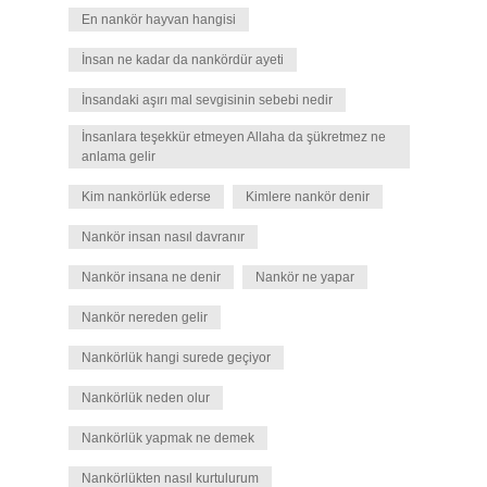
En nankör hayvan hangisi
İnsan ne kadar da nankördür ayeti
İnsandaki aşırı mal sevgisinin sebebi nedir
İnsanlara teşekkür etmeyen Allaha da şükretmez ne
anlama gelir
Kim nankörlük ederse
Kimlere nankör denir
Nankör insan nasıl davranır
Nankör insana ne denir
Nankör ne yapar
Nankör nereden gelir
Nankörlük hangi surede geçiyor
Nankörlük neden olur
Nankörlük yapmak ne demek
Nankörlükten nasıl kurtulurum