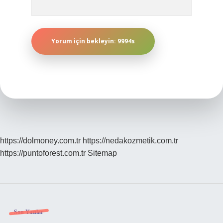
https://dolmoney.com.tr
https://nedakozmetik.com.tr
https://puntoforest.com.tr
Sitemap
Sidebar
Son Yazılar