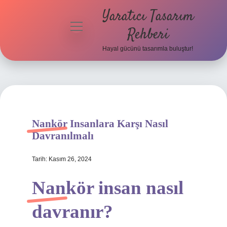
Yaratıcı Tasarım
menüyü
Rehberi
aç
Hayal gücünü tasarımla buluştur!
Anasayfa
Gizlilik
Politikası
Yasal Uyarı
Nankör Insanlara Karşı Nasıl
Davranılmalı
Hakkımızda
Tarih: Kasım 26, 2024
Nankör insan nasıl
davranır?