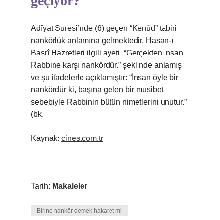
geçiyor?
Adîyat Suresi’nde (6) geçen “Kenûd” tabiri
nankörlük anlamına gelmektedir. Hasan-ı
Basrî Hazretleri ilgili ayeti, “Gerçekten insan
Rabbine karşı nankördür.” şeklinde anlamış
ve şu ifadelerle açıklamıştır: “İnsan öyle bir
nankördür ki, başına gelen bir musibet
sebebiyle Rabbinin bütün nimetlerini unutur.”
(bk.
Kaynak:
cines.com.tr
Tarih:
Makaleler
Birine nankör demek hakaret mi