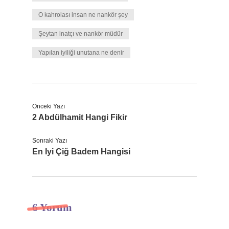
O kahrolası insan ne nankör şey
Şeytan inatçı ve nankör müdür
Yapılan iyiliği unutana ne denir
Önceki Yazı
2 Abdülhamit Hangi Fikir
Sonraki Yazı
En Iyi Çiğ Badem Hangisi
6 Yorum