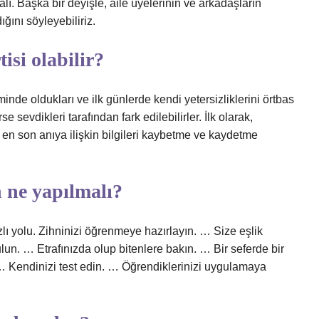
lı. Başka bir deyişle, aile üyelerinin ve arkadaşların
ğını söyleyebiliriz.
isi olabilir?
nde oldukları ve ilk günlerde kendi yetersizliklerini örtbas
se sevdikleri tarafından fark edilebilirler. İlk olarak,
e en son anıya ilişkin bilgileri kaybetme ve kaydetme
n ne yapılmalı?
ızlı yolu. Zihninizi öğrenmeye hazırlayın. … Size eşlik
n. … Etrafınızda olup bitenlere bakın. … Bir seferde bir
Kendinizi test edin. … Öğrendiklerinizi uygulamaya