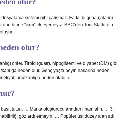
eden olur?
 dosyalama sistemi gibi çalışmaz. Farklı bilgi parçalarını
nlardan birine “isim” ekleyemeyiz. BBC’den Tom Stafford’a
oluşur.
 neden olur?
ğı önler. Tiroid (guatr), hipoglisemi ve diyabet (DM) gibi
utkanlığa neden olur. Genç yaşta beyin hasarına neden
meliyatı unutkanlığa neden olabilir.
unur?
e basit tutun. … Marka oluşturucularından ilham alın. … 3.
abilirliği göz ardı etmeyin. … Popüler üst düzey alan adı