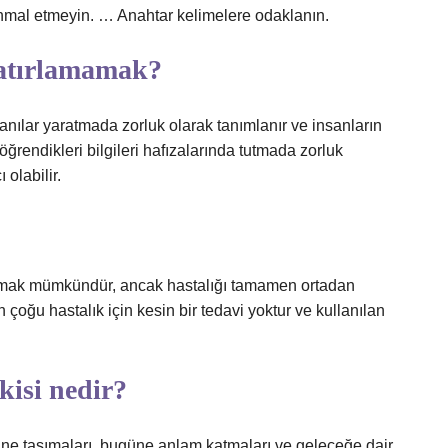
ihmal etmeyin. … Anahtar kelimelere odaklanın.
hatırlamamak?
anılar yaratmada zorluk olarak tanımlanır ve insanların
ğrendikleri bilgileri hafızalarında tutmada zorluk
olabilir.
tmak mümkündür, ancak hastalığı tamamen ortadan
ğu hastalık için kesin bir tedavi yoktur ve kullanılan
kisi nedir?
üne taşımaları, bugüne anlam katmaları ve geleceğe dair