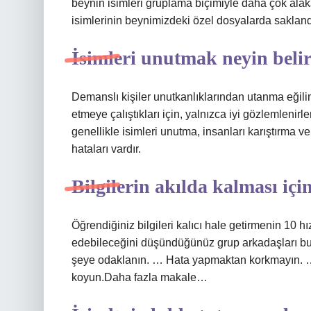
beynin isimleri gruplama biçimiyle daha çok alaka
isimlerinin beynimizdeki özel dosyalarda saklandı
İsimleri unutmak neyin belirt
Demanslı kişiler unutkanlıklarından utanma eğilimi
etmeye çalıştıkları için, yalnızca iyi gözlemlenirler
genellikle isimleri unutma, insanları karıştırma v
hataları vardır.
Bilgilerin akılda kalması içi
Öğrendiğiniz bilgileri kalıcı hale getirmenin 10 h
edebileceğini düşündüğünüz grup arkadaşları bulu
şeye odaklanın. … Hata yapmaktan korkmayın. … 
koyun.Daha fazla makale…