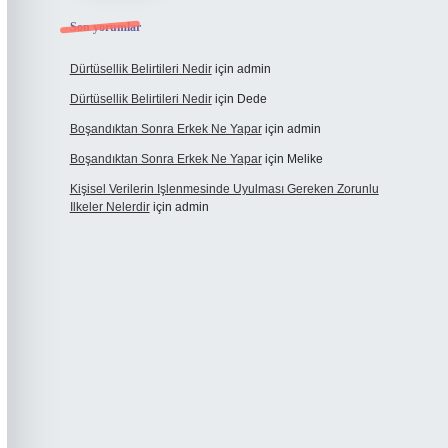
Son yorumlar
Dürtüsellik Belirtileri Nedir
için
admin
Dürtüsellik Belirtileri Nedir
için
Dede
Boşandıktan Sonra Erkek Ne Yapar
için
admin
Boşandıktan Sonra Erkek Ne Yapar
için
Melike
Kişisel Verilerin Işlenmesinde Uyulması Gereken Zorunlu
Ilkeler Nelerdir
için
admin