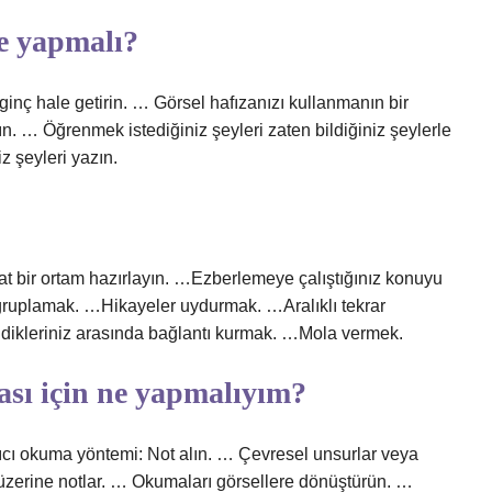
ne yapmalı?
lginç hale getirin. … Görsel hafızanızı kullanmanın bir
n. … Öğrenmek istediğiniz şeyleri zaten bildiğiniz şeylerle
iz şeyleri yazın.
hat bir ortam hazırlayın. …Ezberlemeye çalıştığınız konuyu
ruplamak. …Hikayeler uydurmak. …Aralıklı tekrar
ildikleriniz arasında bağlantı kurmak. …Mola vermek.
sı için ne yapmalıyım?
alıcı okuma yöntemi: Not alın. … Çevresel unsurlar veya
 üzerine notlar. … Okumaları görsellere dönüştürün. …