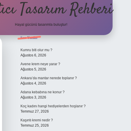
ıcı Tasarım Rehberi
Hayal gücünü tasarımla buluştur!
Sidebar
Son Yazılar
ilbet
Kumru biti olur mu ?
Ağustos 6, 2026
Avene krem neye yarar ?
Ağustos 5, 2026
Ankara’da mantar nerede toplanır ?
Ağustos 4, 2026
Adana kebabına ne konur ?
Ağustos 3, 2026
Koç kadını hangi hediyelerden hoşlanır ?
Temmuz 27, 2026
Kaşıntı kremi nedir ?
Temmuz 25, 2026