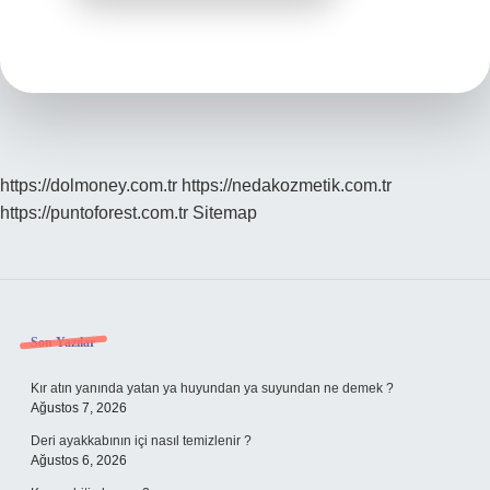
https://dolmoney.com.tr
https://nedakozmetik.com.tr
https://puntoforest.com.tr
Sitemap
Sidebar
Son Yazılar
Kır atın yanında yatan ya huyundan ya suyundan ne demek ?
Ağustos 7, 2026
Deri ayakkabının içi nasıl temizlenir ?
Ağustos 6, 2026