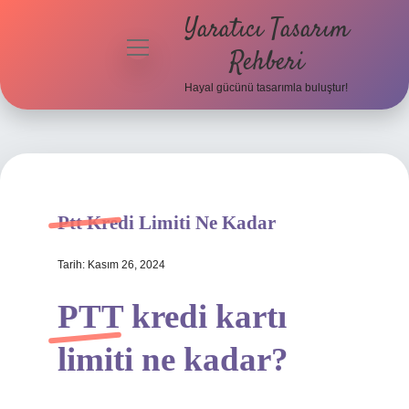
Yaratıcı Tasarım
menüyü
Rehberi
aç
Hayal gücünü tasarımla buluştur!
Anasayfa
Gizlilik
Politikası
Yasal Uyarı
Ptt Kredi Limiti Ne Kadar
Hakkımızda
Tarih: Kasım 26, 2024
PTT kredi kartı
limiti ne kadar?