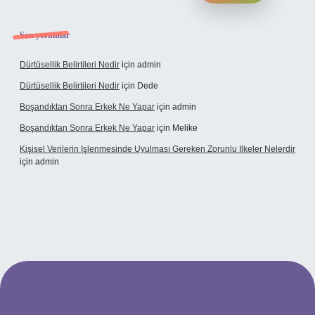
Son yorumlar
Dürtüsellik Belirtileri Nedir
için
admin
Dürtüsellik Belirtileri Nedir
için
Dede
Boşandıktan Sonra Erkek Ne Yapar
için
admin
Boşandıktan Sonra Erkek Ne Yapar
için
Melike
Kişisel Verilerin Işlenmesinde Uyulması Gereken Zorunlu Ilkeler Nelerdir
için
admin
t