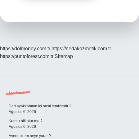
https://dolmoney.com.tr
https://nedakozmetik.com.tr
https://puntoforest.com.tr
Sitemap
Sidebar
Son Yazılar
Deri ayakkabının içi nasıl temizlenir ?
Ağustos 6, 2026
Kumru biti olur mu ?
Ağustos 6, 2026
Avene krem neye yarar ?