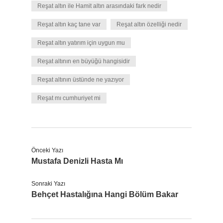
Reşat altın ile Hamit altın arasındaki fark nedir
Reşat altın kaç tane var
Reşat altın özelliği nedir
Reşat altın yatırım için uygun mu
Reşat altının en büyüğü hangisidir
Reşat altının üstünde ne yazıyor
Reşat mı cumhuriyet mi
Önceki Yazı
Mustafa Denizli Hasta Mı
Sonraki Yazı
Behçet Hastalığına Hangi Bölüm Bakar