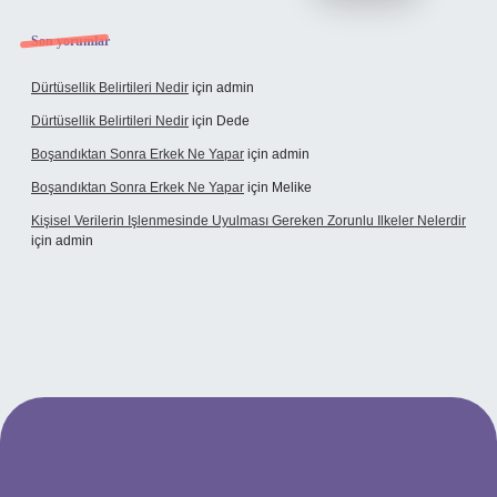
Son yorumlar
Dürtüsellik Belirtileri Nedir
için
admin
Dürtüsellik Belirtileri Nedir
için
Dede
Boşandıktan Sonra Erkek Ne Yapar
için
admin
Boşandıktan Sonra Erkek Ne Yapar
için
Melike
Kişisel Verilerin Işlenmesinde Uyulması Gereken Zorunlu Ilkeler Nelerdir
için
admin
t