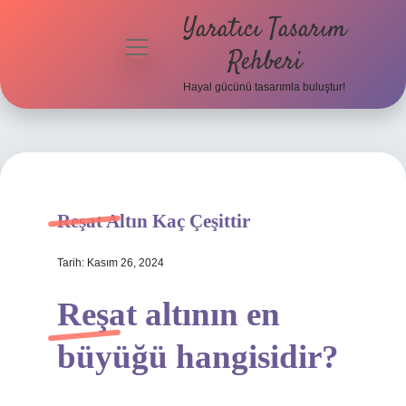
Yaratıcı Tasarım
menüyü
Rehberi
aç
Hayal gücünü tasarımla buluştur!
Anasayfa
Gizlilik
Politikası
Yasal Uyarı
Reşat Altın Kaç Çeşittir
Hakkımızda
Tarih: Kasım 26, 2024
Reşat altının en
büyüğü hangisidir?