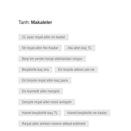
Tarih:
Makaleler
21 ayar reşat altın ne kadar
5li reşat altın Ne Kadar
Ata altın kaç TL
Beşi bir yerde hangi altınlardan oluşur
Beşibirlik kaç lira
En büyük altının adı ne
En büyük reşat altın kaç para
En kıymetli altın hangisi
Gerçek reşat altın nasıl anlaşılır
Hamit beşibirlik kaç TL
Hamit beşibirlik ne kadar
Reşat altın alırken nelere dikkat edilmeli