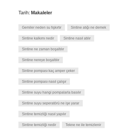
Tarih:
Makaleler
Gemiler neden su fışkırtır
Sintine atığı ne demek
Sintine kalkımı nedir
Sintine nasıl atılır
Sintine ne zaman boşaltılır
Sintine nereye boşaltılır
Sintine pompası kaç amper çeker
Sintine pompası nasıl çalışır
Sintine suyu hangi pompalarla basılır
Sintine suyu seperatörü ne işe yarar
Sintine temizliği nasıl yapılır
Sintine temizliği nedir
Tekne ne ile temizlenir