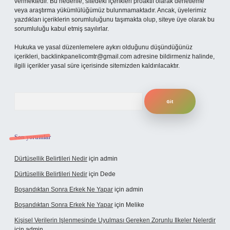
vermektedir. Bu nedenle, sitedeki içerikleri proaktif olarak denetleme
veya araştırma yükümlülüğümüz bulunmamaktadır. Ancak, üyelerimiz
yazdıkları içeriklerin sorumluluğunu taşımakta olup, siteye üye olarak bu
sorumluluğu kabul etmiş sayılırlar.
Hukuka ve yasal düzenlemelere aykırı olduğunu düşündüğünüz
içerikleri,
backlinkpanelicomtr@gmail.com
adresine bildirmeniz halinde,
ilgili içerikler yasal süre içerisinde sitemizden kaldırılacaktır.
Arama
Son yorumlar
Dürtüsellik Belirtileri Nedir
için
admin
Dürtüsellik Belirtileri Nedir
için
Dede
Boşandıktan Sonra Erkek Ne Yapar
için
admin
Boşandıktan Sonra Erkek Ne Yapar
için
Melike
Kişisel Verilerin Işlenmesinde Uyulması Gereken Zorunlu Ilkeler Nelerdir
için
admin