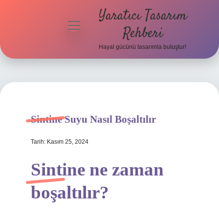
Yaratıcı Tasarım
menüyü
Rehberi
aç
Hayal gücünü tasarımla buluştur!
Anasayfa
Gizlilik
Politikası
Yasal Uyarı
Sintine Suyu Nasıl Boşaltılır
Hakkımızda
Tarih: Kasım 25, 2024
Sintine ne zaman
boşaltılır?