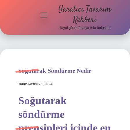
Yaratıcı Tasarım
menüyü
Rehberi
aç
Hayal gücünü tasarımla buluştur!
Anasayfa
Gizlilik
Politikası
Yasal Uyarı
Soğutarak Söndürme Nedir
Hakkımızda
Tarih: Kasım 26, 2024
Soğutarak
söndürme
prensipleri içinde en