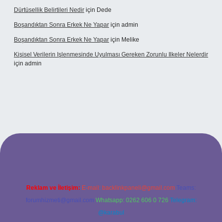
Dürtüsellik Belirtileri Nedir
için
Dede
Boşandıktan Sonra Erkek Ne Yapar
için
admin
Boşandıktan Sonra Erkek Ne Yapar
için
Melike
Kişisel Verilerin Işlenmesinde Uyulması Gereken Zorunlu Ilkeler Nelerdir
için
admin
ilbet
Reklam ve İletişim:
E-mail:
backlinkpaneli@gmail.com
Teams:
forumhizmeti@gmail.com
Whatsapp: 0262 606 0 726
Telegram:
@karabul