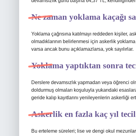
devamsızlık günü başına 64,37 TL, kendiliğinden 
Ne zaman yoklama kaçağı say
Yoklama çağrısına katılmayı reddeden kişiler, as
olmadıklarının belirlenmesi için askerlik yoklama ç
varsa ancak bunu açıklamazlarsa, yok sayılırlar.
Yoklama yaptıktan sonra teci
Derslere devamsızlık yapmadan veya öğrenci olma
doldurmuş olmaları koşuluyla yukarıdaki esaslar
geride kalıp kayıtlarını yenileyenlerin askerliği e
Askerlik en fazla kaç yıl tecil
Bu erteleme süreleri; lise ve dengi okul mezunları