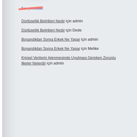
Son yorumlar
Dürtüsellik Belirtileri Nedir
için
admin
Dürtüsellik Belirtileri Nedir
için
Dede
Boşandıktan Sonra Erkek Ne Yapar
için
admin
Boşandıktan Sonra Erkek Ne Yapar
için
Melike
Kişisel Verilerin Işlenmesinde Uyulması Gereken Zorunlu
Ilkeler Nelerdir
için
admin