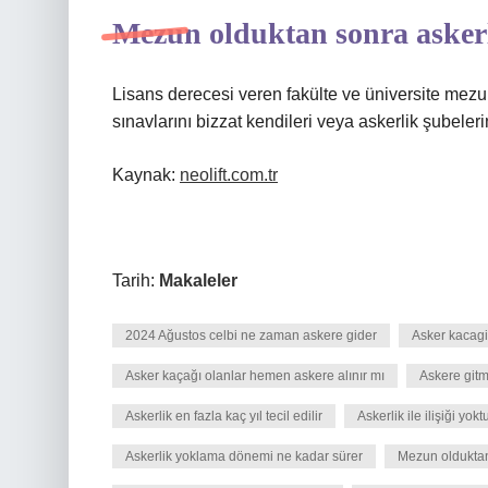
Mezun olduktan sonra askerl
Lisans derecesi veren fakülte ve üniversite mezun
sınavlarını bizzat kendileri veya askerlik şubeler
Kaynak:
neolift.com.tr
Tarih:
Makaleler
2024 Ağustos celbi ne zaman askere gider
Asker kacagi 
Asker kaçağı olanlar hemen askere alınır mı
Askere gitm
Askerlik en fazla kaç yıl tecil edilir
Askerlik ile ilişiği yok
Askerlik yoklama dönemi ne kadar sürer
Mezun olduktan