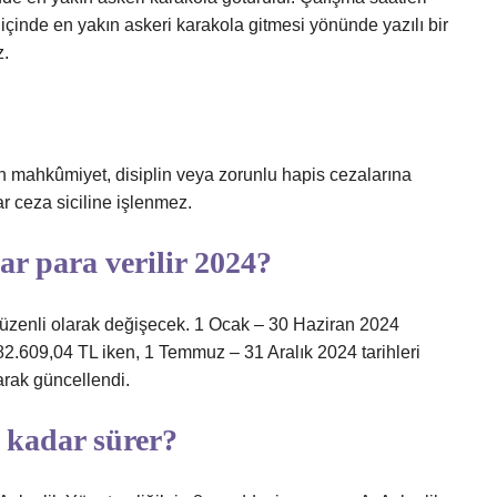
inde en yakın askeri karakola gitmesi yönünde yazılı bir
z.
an mahkûmiyet, disiplin veya zorunlu hapis cezalarına
lar ceza siciline işlenmez.
r para verilir 2024?
 düzenli olarak değişecek. 1 Ocak – 30 Haziran 2024
182.609,04 TL iken, 1 Temmuz – 31 Aralık 2024 tarihleri ​​
arak güncellendi.
 kadar sürer?