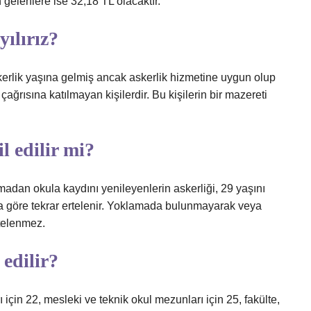
gelenlere ise 32,18 TL olacaktır.
ılırız?
kerlik yaşına gelmiş ancak askerlik hizmetine uygun olup
ağrısına katılmayan kişilerdir. Bu kişilerin bir mazereti
l edilir mi?
dan okula kaydını yenileyenlerin askerliği, 29 yaşını
a göre tekrar ertelenir. Yoklamada bulunmayarak veya
rtelenmez.
 edilir?
 için 22, mesleki ve teknik okul mezunları için 25, fakülte,