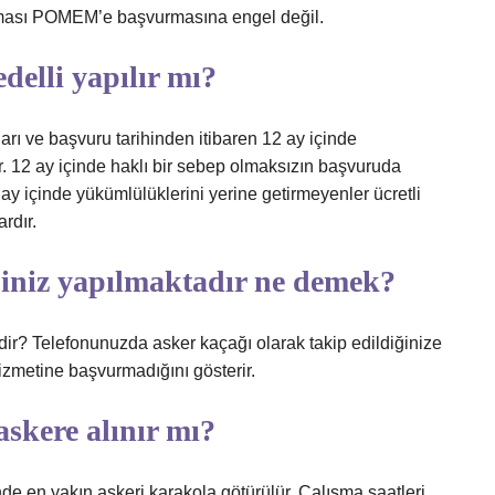
olması POMEM’e başvurmasına engel değil.
edelli yapılır mı?
rı ve başvuru tarihinden itibaren 12 ay içinde
r. 12 ay içinde haklı bir sebep olmaksızın başvuruda
ay içinde yükümlülüklerini yerine getirmeyenler ücretli
rdır.
biniz yapılmaktadır ne demek?
nedir? Telefonunuzda asker kaçağı olarak takip edildiğinize
 hizmetine başvurmadığını gösterir.
skere alınır mı?
de en yakın askeri karakola götürülür. Çalışma saatleri