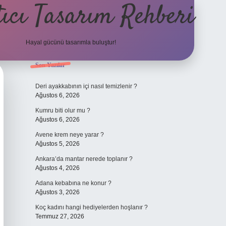
ıcı Tasarım Rehberi
Hayal gücünü tasarımla buluştur!
Sidebar
Son Yazılar
ilbet
Deri ayakkabının içi nasıl temizlenir ?
Ağustos 6, 2026
Kumru biti olur mu ?
Ağustos 6, 2026
Avene krem neye yarar ?
Ağustos 5, 2026
Ankara’da mantar nerede toplanır ?
Ağustos 4, 2026
Adana kebabına ne konur ?
Ağustos 3, 2026
Koç kadını hangi hediyelerden hoşlanır ?
Temmuz 27, 2026