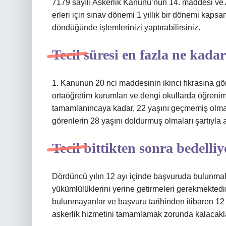
7179 sayılı Askerlik Kanunu’nun 14. maddesi ve A
erleri için sınav dönemi 1 yıllık bir dönemi kapsa
döndüğünde işlemlerinizi yaptırabilirsiniz.
Tecil süresi en fazla ne kada
1. Kanunun 20 nci maddesinin ikinci fıkrasına gö
ortaöğretim kurumları ve dengi okullarda öğrenim 
tamamlanıncaya kadar, 22 yaşını geçmemiş olmak
görenlerin 28 yaşını doldurmuş olmaları şartıyla ask
Tecil bittikten sonra bedell
Dördüncü yılın 12 ayı içinde başvuruda bulunmala
yükümlülüklerini yerine getirmeleri gerekmektedi
bulunmayanlar ve başvuru tarihinden itibaren 12 
askerlik hizmetini tamamlamak zorunda kalacakla