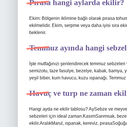
Pırasa hangi aylarda ekilir?
Ekim: Bölgenin iklimine bağlı olarak pırasa tohu
ekilmelidir. Ekim, serpme veya daha iyisi sıra ek
beklenir.
Temmuz ayında hangi sebzel
İşte mutfağınızı şenlendirecek temmuz sebzeleri 
semizotu, taze fasulye, bezelye, kabak, bamya, ye
yeşil biber, kum havucu, kuzu ıspanağı. Temmuz me
Havuç ve turp ne zaman ekil
Hangi ayda ne ekilir tablosu? AySebze ve meyve
sebzeleri için ideal zaman.KasımSarımsak, bezel
ekilir.AralıkMarul, ıspanak, kereviz, pırasaSoğuğa