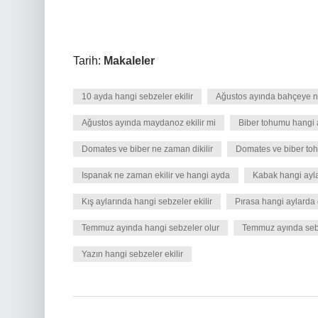
Tarih:
Makaleler
10 ayda hangi sebzeler ekilir
Ağustos ayında bahçeye ne
Ağustos ayında maydanoz ekilir mi
Biber tohumu hangi a
Domates ve biber ne zaman dikilir
Domates ve biber toh
Ispanak ne zaman ekilir ve hangi ayda
Kabak hangi ayla
Kış aylarında hangi sebzeler ekilir
Pırasa hangi aylarda e
Temmuz ayında hangi sebzeler olur
Temmuz ayında sebz
Yazın hangi sebzeler ekilir