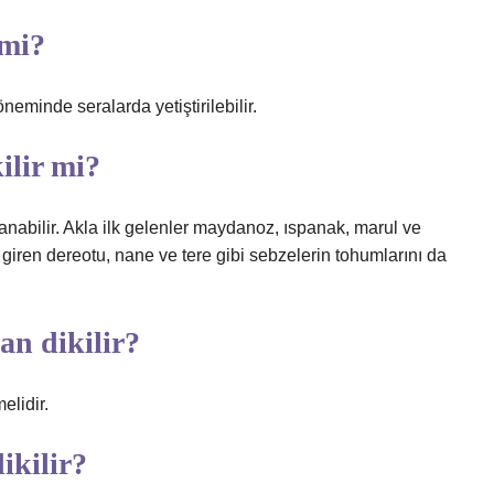
 mi?
neminde seralarda yetiştirilebilir.
ilir mi?
ralanabilir. Akla ilk gelenler maydanoz, ıspanak, marul ve
giren dereotu, nane ve tere gibi sebzelerin tohumlarını da
an dikilir?
elidir.
ikilir?