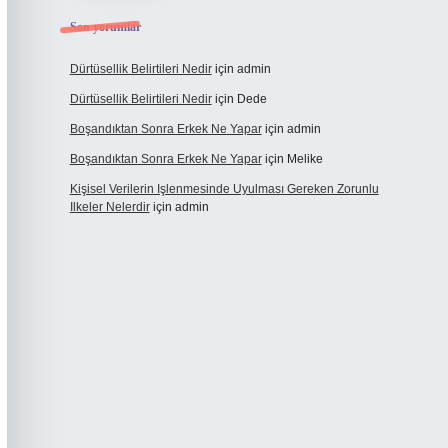
Son yorumlar
Dürtüsellik Belirtileri Nedir
için
admin
Dürtüsellik Belirtileri Nedir
için
Dede
Boşandıktan Sonra Erkek Ne Yapar
için
admin
Boşandıktan Sonra Erkek Ne Yapar
için
Melike
Kişisel Verilerin Işlenmesinde Uyulması Gereken Zorunlu
Ilkeler Nelerdir
için
admin