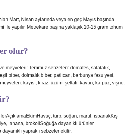
mları Mart, Nisan aylarında veya en geç Mayıs başında
imi ile yapılır. Metrekare başına yaklaşık 10-15 gram tohum
er olur?
ve meyveleri: Temmuz sebzeleri: domates, salatalık,
şil biber, dolmalık biber, patlıcan, barbunya fasulyesi,
yveleri: kayısı, kiraz, üzüm, şeftali, kavun, karpuz, vişne.
ir?
lerAçıklamaEkimHavuç, turp, soğan, marul, ıspanakKış
ye, lahana, brokoliSoğuğa dayanıklı ürünler
 dayanıklı yapraklı sebzeler ekilir.