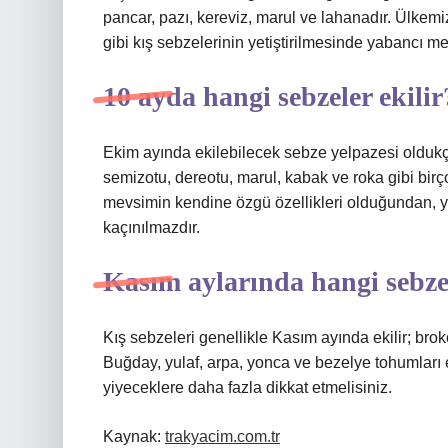
pancar, pazı, kereviz, marul ve lahanadır. Ülkem
gibi kış sebzelerinin yetiştirilmesinde yabancı mel
10 ayda hangi sebzeler ekilir
Ekim ayında ekilebilecek sebze yelpazesi oldukç
semizotu, dereotu, marul, kabak ve roka gibi bir
mevsimin kendine özgü özellikleri olduğundan, ye
kaçınılmazdır.
Kasım aylarında hangi sebzel
Kış sebzeleri genellikle Kasım ayında ekilir; brokol
Buğday, yulaf, arpa, yonca ve bezelye tohumları e
yiyeceklere daha fazla dikkat etmelisiniz.
Kaynak:
trakyacim.com.tr