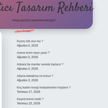
ıcı Tasarım Rehberi
Hayal gücünü tasarımla buluştur!
Sidebar
Son Yazılar
ilbet
Kumru biti olur mu ?
Ağustos 6, 2026
Avene krem neye yarar ?
Ağustos 5, 2026
Ankara’da mantar nerede toplanır ?
Ağustos 4, 2026
Adana kebabına ne konur ?
Ağustos 3, 2026
Koç kadını hangi hediyelerden hoşlanır ?
Temmuz 27, 2026
Kaşıntı kremi nedir ?
Temmuz 25, 2026