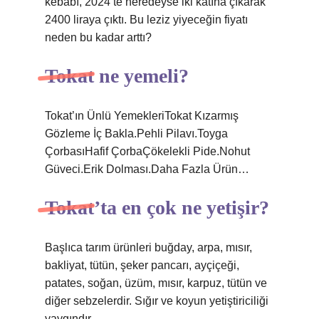
kebabı, 2024’te neredeyse iki katına çıkarak
2400 liraya çıktı. Bu leziz yiyeceğin fiyatı
neden bu kadar arttı?
Tokat ne yemeli?
Tokat’ın Ünlü YemekleriTokat Kızarmış
Gözleme İç Bakla.Pehli Pilavı.Toyga
ÇorbasıHafif ÇorbaÇökelekli Pide.Nohut
Güveci.Erik Dolması.Daha Fazla Ürün…
Tokat’ta en çok ne yetişir?
Başlıca tarım ürünleri buğday, arpa, mısır,
bakliyat, tütün, şeker pancarı, ayçiçeği,
patates, soğan, üzüm, mısır, karpuz, tütün ve
diğer sebzelerdir. Sığır ve koyun yetiştiriciliği
yaygındır.