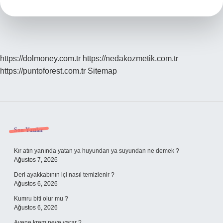
https://dolmoney.com.tr
https://nedakozmetik.com.tr
https://puntoforest.com.tr
Sitemap
Sidebar
Son Yazılar
Kır atın yanında yatan ya huyundan ya suyundan ne demek ?
Ağustos 7, 2026
Deri ayakkabının içi nasıl temizlenir ?
Ağustos 6, 2026
Kumru biti olur mu ?
Ağustos 6, 2026
Avene krem neye yarar ?