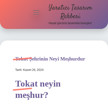
Yaratıcı Tasarım
menüyü
Rehberi
aç
Hayal gücünü tasarımla buluştur!
Anasayfa
Gizlilik
Politikası
Yasal Uyarı
Tokat Şehrinin Neyi Meşhurdur
Hakkımızda
Tarih: Kasım 26, 2024
Tokat neyin
meşhur?