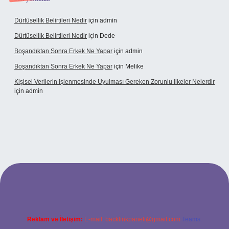
Dürtüsellik Belirtileri Nedir
için
admin
Dürtüsellik Belirtileri Nedir
için
Dede
Boşandıktan Sonra Erkek Ne Yapar
için
admin
Boşandıktan Sonra Erkek Ne Yapar
için
Melike
Kişisel Verilerin Işlenmesinde Uyulması Gereken Zorunlu Ilkeler Nelerdir
için
admin
t
Reklam ve İletişim:
E-mail:
backlinkpaneli@gmail.com
Teams: