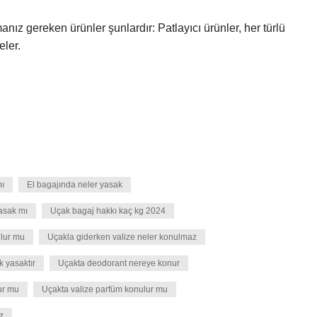
nız gereken ürünler şunlardır: Patlayıcı ürünler, her türlü
eler.
mı
El bagajında neler yasak
yasak mı
Uçak bagaj hakkı kaç kg 2024
lur mu
Uçakla giderken valize neler konulmaz
 yasaktır
Uçakta deodorant nereye konur
ur mu
Uçakta valize parfüm konulur mu
z