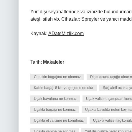
Yurt dışı seyahatlerinde valizinizde bulundurmama
ateşli silah vb. Cihazlar: Spreyler ve yanıcı madd
Kaynak:
ADateMizlik.com
Tarih:
Makaleler
Checkin bagajına ne alınmaz
Diş macunu uçağa alınır 
Kabin bagajı 8 kiloyu geçerse ne olur
Şarj aleti uçakta 
Uçak bavuluna ne konmaz
Uçak valizine şampuan konu
Uçakta bagaja ne konmaz
Uçakta bavulda neleri koymak
Uçakta el valizine ne konulmaz
Uçakta valize ilaç konul
Uçakta yanına ne alınmaz
Yurt dışı valize neler konulma