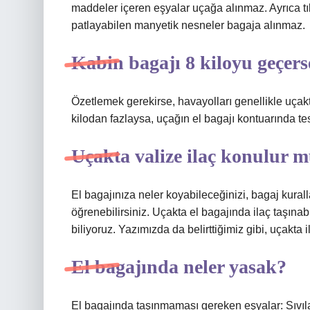
maddeler içeren eşyalar uçağa alınmaz. Ayrıca tıbb
patlayabilen manyetik nesneler bagaja alınmaz.
Kabin bagajı 8 kiloyu geçers
Özetlemek gerekirse, havayolları genellikle uçakt
kilodan fazlaysa, uçağın el bagajı kontuarında te
Uçakta valize ilaç konulur 
El bagajınıza neler koyabileceğinizi, bagaj kurall
öğrenebilirsiniz. Uçakta el bagajında ​​ilaç taşın
biliyoruz. Yazımızda da belirttiğimiz gibi, uçakta i
El bagajında neler yasak?
El bagajında ​​taşınmaması gereken eşyalar: Sıvılar 