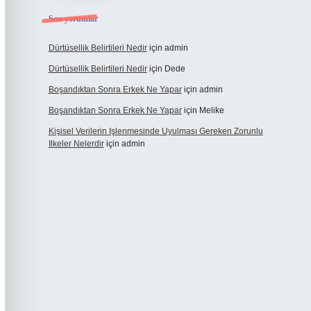
Son yorumlar
Dürtüsellik Belirtileri Nedir
için
admin
Dürtüsellik Belirtileri Nedir
için
Dede
Boşandıktan Sonra Erkek Ne Yapar
için
admin
Boşandıktan Sonra Erkek Ne Yapar
için
Melike
Kişisel Verilerin Işlenmesinde Uyulması Gereken Zorunlu
Ilkeler Nelerdir
için
admin