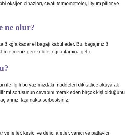
i oksijen cihazları, cıvalı termometreler, lityum piller ve
e ne olur?
a 8 kg’a kadar el bagajı kabul eder. Bu, bagajınız 8
slim etmeniz gerekebileceği anlamına gelir.
mu?
arı ile ilgili bu yazımızdaki maddeleri dikkatlice okuyarak
abilir mi sorusunun cevabını merak eden birçok kişi olduğunu
laçlarınızı taşımakta serbestsiniz.
ve jeller, kesici ve delici aletler, yanıcı ve patlayıcı