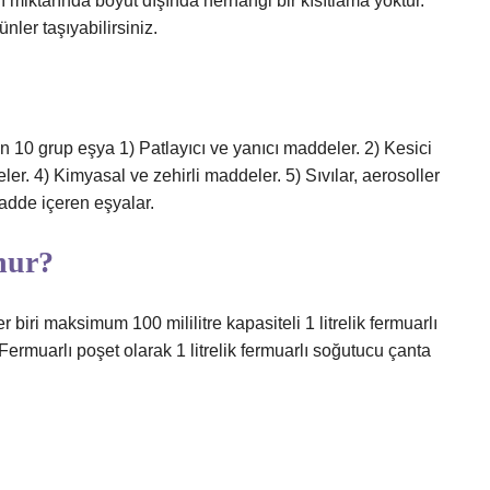
ı miktarında boyut dışında herhangi bir kısıtlama yoktur.
nler taşıyabilirsiniz.
en 10 grup eşya 1) Patlayıcı ve yanıcı maddeler. 2) Kesici
eler. 4) Kimyasal ve zehirli maddeler. 5) Sıvılar, aerosoller
 madde içeren eşyalar.
nur?
biri maksimum 100 mililitre kapasiteli 1 litrelik fermuarlı
. Fermuarlı poşet olarak 1 litrelik fermuarlı soğutucu çanta