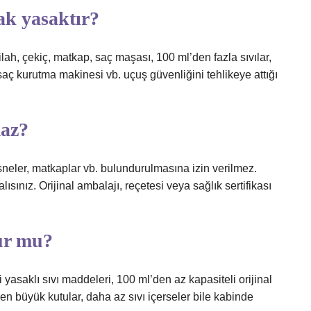
ak yasaktır?
silah, çekiç, matkap, saç maşası, 100 ml’den fazla sıvılar,
, saç kurutma makinesi vb. uçuş güvenliğini tehlikeye attığı
maz?
nesneler, matkaplar vb. bulundurulmasına izin verilmez.
ısınız. Orijinal ambalajı, reçetesi veya sağlık sertifikası
ur mu?
yasaklı sıvı maddeleri, 100 ml’den az kapasiteli orijinal
n büyük kutular, daha az sıvı içerseler bile kabinde