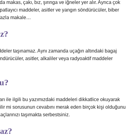
 makas, çakı, bız, şırınga ve iğneler yer alır. Ayrıca çok
 patlayıcı maddeler, asitler ve yangın söndürücüler, biber
a fazla makale…
az?
ddeler taşınamaz. Aynı zamanda uçağın altındaki bagaj
dürücüler, asitler, alkaliler veya radyoaktif maddeler
mu?
arı ile ilgili bu yazımızdaki maddeleri dikkatlice okuyarak
abilir mi sorusunun cevabını merak eden birçok kişi olduğunu
laçlarınızı taşımakta serbestsiniz.
maz?