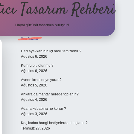
ıcı Tasarım Rehberi
Hayal gücünü tasarımla buluştur!
Sidebar
Son Yazılar
ilbet
Deri ayakkabının içi nasıl temizlenir ?
Ağustos 6, 2026
Kumru biti olur mu ?
Ağustos 6, 2026
Avene krem neye yarar ?
Ağustos 5, 2026
Ankara’da mantar nerede toplanır ?
Ağustos 4, 2026
Adana kebabına ne konur ?
Ağustos 3, 2026
Koç kadını hangi hediyelerden hoşlanır ?
Temmuz 27, 2026