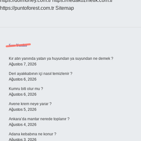
https://dolmoney.com.tr
https://nedakozmetik.com.tr
https://puntoforest.com.tr
Sitemap
Sidebar
Son Yazılar
Kır atın yanında yatan ya huyundan ya suyundan ne demek ?
Ağustos 7, 2026
Deri ayakkabının içi nasıl temizlenir ?
Ağustos 6, 2026
Kumru biti olur mu ?
Ağustos 6, 2026
Avene krem neye yarar ?
Ağustos 5, 2026
Ankara’da mantar nerede toplanır ?
Ağustos 4, 2026
Adana kebabına ne konur ?
Ağustos 3, 2026