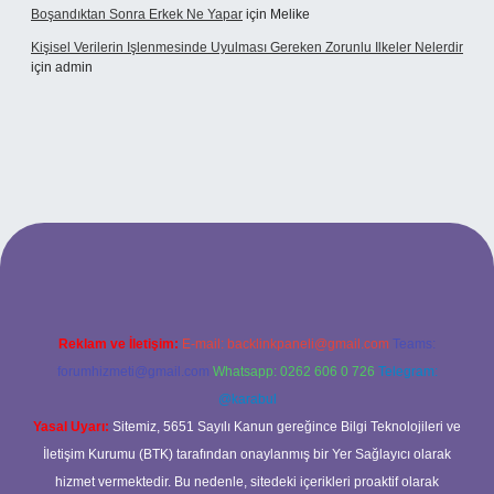
Boşandıktan Sonra Erkek Ne Yapar
için
Melike
Kişisel Verilerin Işlenmesinde Uyulması Gereken Zorunlu Ilkeler Nelerdir
için
admin
t
Reklam ve İletişim:
E-mail:
backlinkpaneli@gmail.com
Teams:
forumhizmeti@gmail.com
Whatsapp: 0262 606 0 726
Telegram:
@karabul
Yasal Uyarı:
Sitemiz, 5651 Sayılı Kanun gereğince Bilgi Teknolojileri ve
İletişim Kurumu (BTK) tarafından onaylanmış bir Yer Sağlayıcı olarak
hizmet vermektedir. Bu nedenle, sitedeki içerikleri proaktif olarak