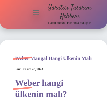
Yaratıcı Tasarım
menüyü
Rehberi
aç
Hayal gücünü tasarımla buluştur!
Anasayfa
Gizlilik
Politikası
Yasal Uyarı
Weber Mangal Hangi Ülkenin Malı
Hakkımızda
Tarih: Kasım 26, 2024
Weber hangi
ülkenin malı?