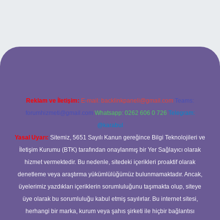
t
Reklam ve İletişim:
E-mail:
backlinkpaneli@gmail.com
Teams:
forumhizmeti@gmail.com
Whatsapp: 0262 606 0 726
Telegram:
@karabul
Yasal Uyarı:
Sitemiz, 5651 Sayılı Kanun gereğince Bilgi Teknolojileri ve
İletişim Kurumu (BTK) tarafından onaylanmış bir Yer Sağlayıcı olarak
hizmet vermektedir. Bu nedenle, sitedeki içerikleri proaktif olarak
denetleme veya araştırma yükümlülüğümüz bulunmamaktadır. Ancak,
üyelerimiz yazdıkları içeriklerin sorumluluğunu taşımakta olup, siteye
üye olarak bu sorumluluğu kabul etmiş sayılırlar. Bu internet sitesi,
herhangi bir marka, kurum veya şahıs şirketi ile hiçbir bağlantısı