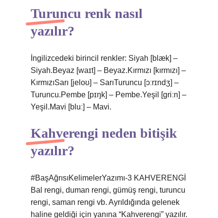
Turuncu renk nasıl
yazılır?
İngilizcedeki birincil renkler: Siyah [blæk] –
Siyah.Beyaz [waɪt] – Beyaz.Kırmızı [kırmızı] –
KırmızıSarı [jeloʊ] – SarıTuruncu [ɔːrɪndʒ] –
Turuncu.Pembe [pɪŋk] – Pembe.Yeşil [ɡriːn] –
Yeşil.Mavi [bluː] – Mavi.
Kahverengi neden bitişik
yazılır?
#BaşAğrısıKelimelerYazımı-3 KAHVERENGİ
Bal rengi, duman rengi, gümüş rengi, turuncu
rengi, saman rengi vb. Ayrıldığında gelenek
haline geldiği için yanına “Kahverengi” yazılır.