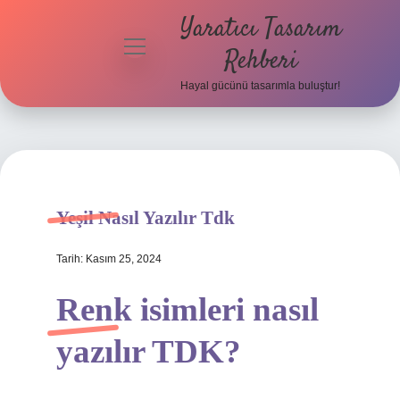
Yaratıcı Tasarım
menüyü
Rehberi
aç
Hayal gücünü tasarımla buluştur!
Anasayfa
Gizlilik
Politikası
Yasal Uyarı
Yeşil Nasıl Yazılır Tdk
Hakkımızda
Tarih: Kasım 25, 2024
Renk isimleri nasıl
yazılır TDK?