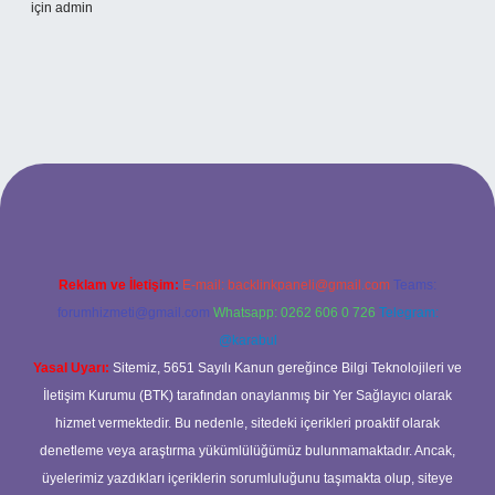
için
admin
t
Reklam ve İletişim:
E-mail:
backlinkpaneli@gmail.com
Teams:
forumhizmeti@gmail.com
Whatsapp: 0262 606 0 726
Telegram:
@karabul
Yasal Uyarı:
Sitemiz, 5651 Sayılı Kanun gereğince Bilgi Teknolojileri ve
İletişim Kurumu (BTK) tarafından onaylanmış bir Yer Sağlayıcı olarak
hizmet vermektedir. Bu nedenle, sitedeki içerikleri proaktif olarak
denetleme veya araştırma yükümlülüğümüz bulunmamaktadır. Ancak,
üyelerimiz yazdıkları içeriklerin sorumluluğunu taşımakta olup, siteye