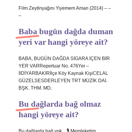
Film Zeytinyağını Yiyemem Aman (2014) – –
–
Baba bugün dağda duman
yeri var hangi yöreye ait?
BABA, BUGÜN DAĞDA SİGARA İÇEN BİR
YER VARRepertuar No. 476Yer –
İlDİYARBAKIRİlçe Köy Kaynak KişiCELAL
GÜZELSESDERLEYEN TRT MÜZİK DAİ.
BŞK. THM. MD.
Bu dağlarda bağ olmaz
hangi yöreye ait?
Bu dağlarda bağ yok…🎙 Memleketim