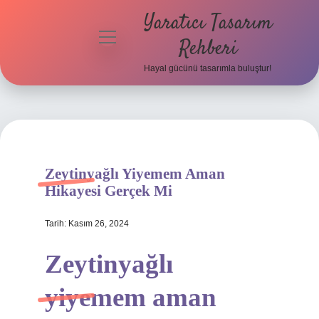
Yaratıcı Tasarım
menüyü
Rehberi
aç
Hayal gücünü tasarımla buluştur!
Anasayfa
Gizlilik
Politikası
Yasal Uyarı
Zeytinyağlı Yiyemem Aman
Hikayesi Gerçek Mi
Hakkımızda
Tarih: Kasım 26, 2024
Zeytinyağlı
yiyemem aman