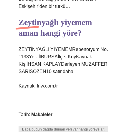
Eskişehir’den bir türkü…
Zeytinyağlı yiyemem
aman hangi yöre?
ZEYTİNYAĞLI YİYEMEMRepertoryum No.
1133Yer- İlBURSAİlçe- KöyKaynak
KişiİHSAN KAPLAYDerleyen MUZAFFER
SARISÖZEN10 satır daha
Kaynak:
fnw.com.tr
Tarih:
Makaleler
Baba bugün dağda duman yeri var hangi yöreye ait