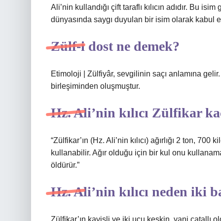
Ali’nin kullandığı çift taraflı kılıcın adıdır. Bu isi
dünyasında saygı duyulan bir isim olarak kabul ed
Zülf-i dost ne demek?
Etimoloji | Zülfiyâr, sevgilinin saçı anlamına gelir
birleşiminden oluşmuştur.
Hz. Ali’nin kılıcı Zülfikar ka
“Zülfikar’ın (Hz. Ali’nin kılıcı) ağırlığı 2 ton, 700
kullanabilir. Ağır olduğu için bir kul onu kullanam
öldürür.”
Hz. Ali’nin kılıcı neden iki b
Zülfikar’ın kavisli ve iki ucu keskin, yani çatallı o