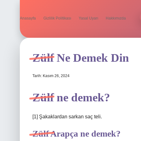
Anasayfa
Gizlilik Politikası
Yasal Uyarı
Hakkımızda
Zülf Ne Demek Din
Tarih: Kasım 26, 2024
Zülf ne demek?
[1] Şakaklardan sarkan saç teli.
Zülf Arapça ne demek?