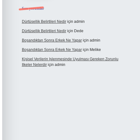
Son yorumlar
Dürtüsellik Belirtileri Nedir
için
admin
Dürtüsellik Belirtileri Nedir
için
Dede
Boşandıktan Sonra Erkek Ne Yapar
için
admin
Boşandıktan Sonra Erkek Ne Yapar
için
Melike
Kişisel Verilerin Işlenmesinde Uyulması Gereken Zorunlu
Ilkeler Nelerdir
için
admin