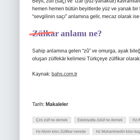
Beyit, zülf (saç) ve ‘izâr (yüz-yanaklar) kavram
hemen hemen bütün beyitlerde yüz ve yanak bir karş
“sevgilinin saçı” anlamına gelir, mecaz olarak ise
Zülkar anlamı ne?
Sahip anlamına gelen “zû” ve omurga, ayak bileğ
oluşan zülfekār kelimesi Türkçeye zülfikar olarak 
Kaynak:
bahs.com.tr
Tarih:
Makaleler
Çini zülf ne demek
Edebiyatta zülüf ne demek
Hz A
Hz Alinin kılıcı Zülfikar nerede
Hz Muhammedin kılıcı kaç