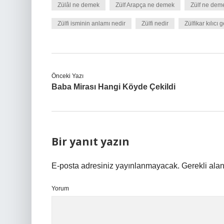
Zülâl ne demek
Zülf Arapça ne demek
Zülf ne dem
Zülfi isminin anlamı nedir
Zülfi nedir
Zülfikar kılıcı 
Önceki Yazı
Baba Mirası Hangi Köyde Çekildi
Bir yanıt yazın
E-posta adresiniz yayınlanmayacak.
Gerekli ala
Yorum