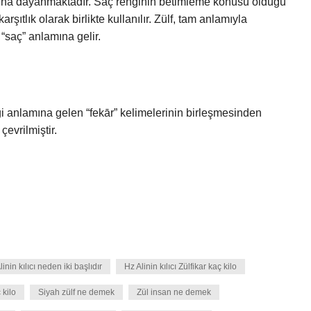
larına dayanmaktadır. Saç renginin betimleme konusu olduğu
ıtlık olarak birlikte kullanılır. Zülf, tam anlamıyla
 “saç” anlamına gelir.
i anlamına gelen “fekār” kelimelerinin birleşmesinden
çevrilmiştir.
linin kılıcı neden iki başlıdır
Hz Alinin kılıcı Zülfikar kaç kilo
 kilo
Siyah zülf ne demek
Zül insan ne demek