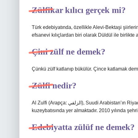
Zülfikar kılıcı gerçek mi?
Türk edebiyatında, özellikle Alevi-Bektaşi şiirleri
efsanevi kılıçlardan biri olarak Düldül ile birlikte an
Çini zülf ne demek?
Çünkü zülf katlanıp bükülür. Çince katlamak deme
Zülfi nedir?
Al Zulfi (Arapça: الزلفي), Suudi Arabistan’ın Riyad bölgesinde bir şehirdir. Şehir, başkent Riyad’ın 260 km
kuzeybatısında yer almaktadır. 2010 yılında şehr
Edebiyatta zülüf ne demek?