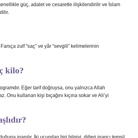
m genellikle güç, adalet ve cesaretle ilişkilendirilir ve İslam
ilir.
. Farsça zulf “saç” ve yâr “sevgili” kelimelerinin
ç kilo?
 kilogramdır. Eğer tarif doğruysa, onu yalnızca Allah
az. Onu kullanan kişi bıçağını kıçına sokar ve Ali’yi
aşlıdır?
lduğuna inanılır. İki ucundan biri bilgiyi, diğeri inancı temsil