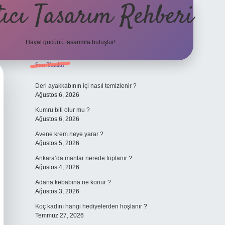
ıcı Tasarım Rehberi
Hayal gücünü tasarımla buluştur!
Sidebar
Son Yazılar
ilbet
Deri ayakkabının içi nasıl temizlenir ?
Ağustos 6, 2026
Kumru biti olur mu ?
Ağustos 6, 2026
Avene krem neye yarar ?
Ağustos 5, 2026
Ankara’da mantar nerede toplanır ?
Ağustos 4, 2026
Adana kebabına ne konur ?
Ağustos 3, 2026
Koç kadını hangi hediyelerden hoşlanır ?
Temmuz 27, 2026