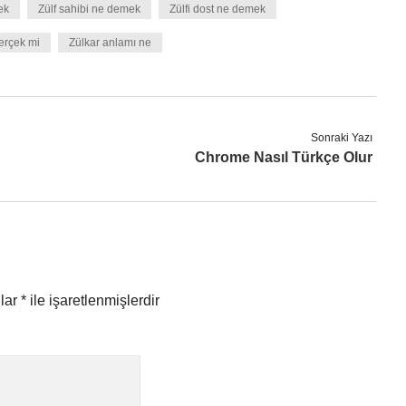
ek
Zülf sahibi ne demek
Zülfi dost ne demek
gerçek mi
Zülkar anlamı ne
Sonraki Yazı
Chrome Nasıl Türkçe Olur
nlar
*
ile işaretlenmişlerdir