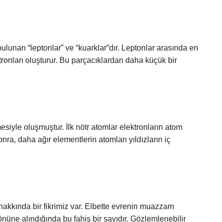
ulunan “leptonlar” ve “kuarklar”dır. Leptonlar arasında en
ötronları oluşturur. Bu parçacıklardan daha küçük bir
mesiyle oluşmuştur. İlk nötr atomlar elektronların atom
ra, daha ağır elementlerin atomları yıldızların iç
 hakkında bir fikrimiz var. Elbette evrenin muazzam
nüne alındığında bu fahiş bir sayıdır. Gözlemlenebilir