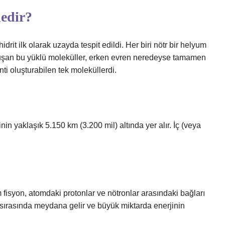
nedir?
rit ilk olarak uzayda tespit edildi. Her biri nötr bir helyum
luşan bu yüklü moleküller, erken evren neredeyse tamamen
i oluşturabilen tek moleküllerdi.
in yaklaşık 5.150 km (3.200 mil) altında yer alır. İç (veya
fisyon, atomdaki protonlar ve nötronlar arasındaki bağları
r sırasında meydana gelir ve büyük miktarda enerjinin