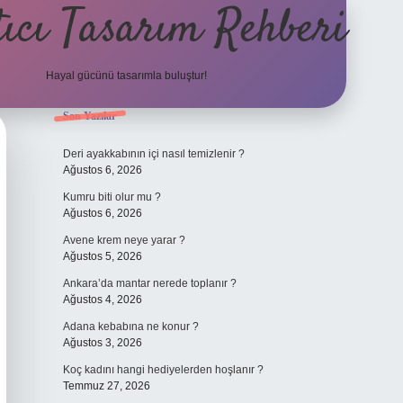
ıcı Tasarım Rehberi
Hayal gücünü tasarımla buluştur!
Sidebar
Son Yazılar
ilbet
Deri ayakkabının içi nasıl temizlenir ?
Ağustos 6, 2026
Kumru biti olur mu ?
Ağustos 6, 2026
Avene krem neye yarar ?
Ağustos 5, 2026
Ankara’da mantar nerede toplanır ?
Ağustos 4, 2026
Adana kebabına ne konur ?
Ağustos 3, 2026
Koç kadını hangi hediyelerden hoşlanır ?
Temmuz 27, 2026