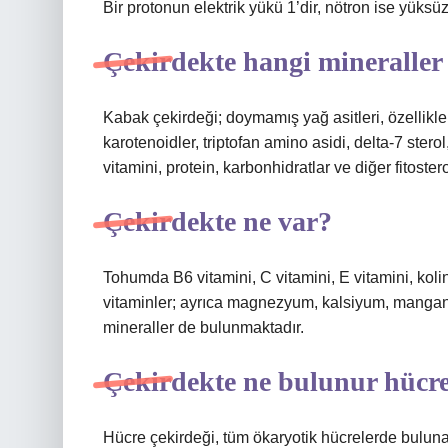
Bir protonun elektrik yükü 1’dir, nötron ise yüksüz 
Çekirdekte hangi mineraller
Kabak çekirdeği; doymamış yağ asitleri, özellikl
karotenoidler, triptofan amino asidi, delta-7 ster
vitamini, protein, karbonhidratlar ve diğer fitosterol
Çekirdekte ne var?
Tohumda B6 vitamini, C vitamini, E vitamini, kolin, 
vitaminler; ayrıca magnezyum, kalsiyum, mangane
mineraller de bulunmaktadır.
Çekirdekte ne bulunur hücr
Hücre çekirdeği, tüm ökaryotik hücrelerde bulunan 