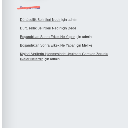
Son yorumlar
Dürtüsellik Belirtileri Nedir
için
admin
Dürtüsellik Belirtileri Nedir
için
Dede
Boşandıktan Sonra Erkek Ne Yapar
için
admin
Boşandıktan Sonra Erkek Ne Yapar
için
Melike
Kişisel Verilerin Işlenmesinde Uyulması Gereken Zorunlu
Ilkeler Nelerdir
için
admin