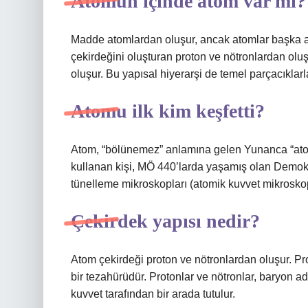
Atomun içinde atom var mı?
Madde atomlardan oluşur, ancak atomlar başka a
çekirdeğini oluşturan proton ve nötronlardan oluş
oluşur. Bu yapısal hiyerarşi de temel parçacıklarl
Atomu ilk kim keşfetti?
Atom, “bölünemez” anlamına gelen Yunanca “atom
kullanan kişi, MÖ 440’larda yaşamış olan Demokr
tünelleme mikroskopları (atomik kuvvet mikroskopla
Çekirdek yapısı nedir?
Atom çekirdeği proton ve nötronlardan oluşur. Pro
bir tezahürüdür. Protonlar ve nötronlar, baryon a
kuvvet tarafından bir arada tutulur.