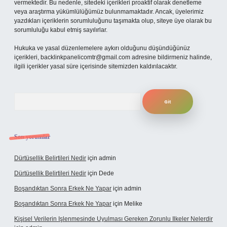
vermektedir. Bu nedenle, sitedeki içerikleri proaktif olarak denetleme
veya araştırma yükümlülüğümüz bulunmamaktadır. Ancak, üyelerimiz
yazdıkları içeriklerin sorumluluğunu taşımakta olup, siteye üye olarak bu
sorumluluğu kabul etmiş sayılırlar.
Hukuka ve yasal düzenlemelere aykırı olduğunu düşündüğünüz
içerikleri,
backlinkpanelicomtr@gmail.com
adresine bildirmeniz halinde,
ilgili içerikler yasal süre içerisinde sitemizden kaldırılacaktır.
Arama
Son yorumlar
Dürtüsellik Belirtileri Nedir
için
admin
Dürtüsellik Belirtileri Nedir
için
Dede
Boşandıktan Sonra Erkek Ne Yapar
için
admin
Boşandıktan Sonra Erkek Ne Yapar
için
Melike
Kişisel Verilerin Işlenmesinde Uyulması Gereken Zorunlu Ilkeler Nelerdir