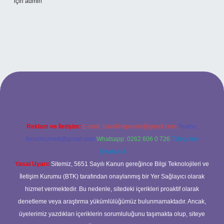
için
admin
et
Reklam ve İletişim:
E-mail:
backlinkpaneli@gmail.com
Teams:
forumhizmeti@gmail.com
Whatsapp: 0262 606 0 726
Telegram:
@karabul
Yasal Uyarı:
Sitemiz, 5651 Sayılı Kanun gereğince Bilgi Teknolojileri ve
İletişim Kurumu (BTK) tarafından onaylanmış bir Yer Sağlayıcı olarak
hizmet vermektedir. Bu nedenle, sitedeki içerikleri proaktif olarak
denetleme veya araştırma yükümlülüğümüz bulunmamaktadır. Ancak,
üyelerimiz yazdıkları içeriklerin sorumluluğunu taşımakta olup, siteye