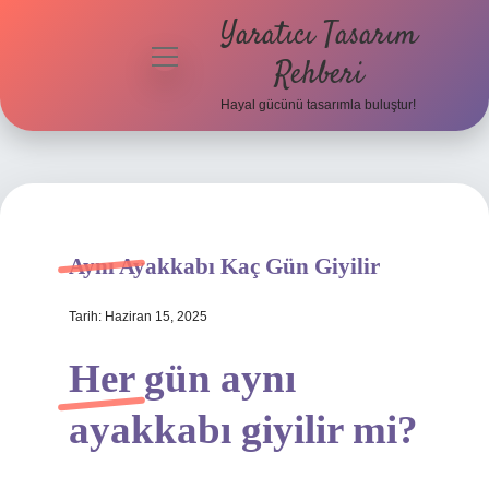
Yaratıcı Tasarım
menüyü
Rehberi
aç
Hayal gücünü tasarımla buluştur!
Anasayfa
Gizlilik
Politikası
Yasal Uyarı
Aynı Ayakkabı Kaç Gün Giyilir
Hakkımızda
Tarih: Haziran 15, 2025
Her gün aynı
ayakkabı giyilir mi?