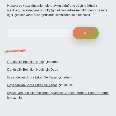
Hukuka ve yasal düzenlemelere aykırı olduğunu düşündüğünüz
içerikleri,
backlinkpanelicomtr@gmail.com
adresine bildirmeniz halinde,
ilgili içerikler yasal süre içerisinde sitemizden kaldırılacaktır.
Arama
Son yorumlar
Dürtüsellik Belirtileri Nedir
için
admin
Dürtüsellik Belirtileri Nedir
için
Dede
Boşandıktan Sonra Erkek Ne Yapar
için
admin
Boşandıktan Sonra Erkek Ne Yapar
için
Melike
Kişisel Verilerin Işlenmesinde Uyulması Gereken Zorunlu Ilkeler Nelerdir
için
admin