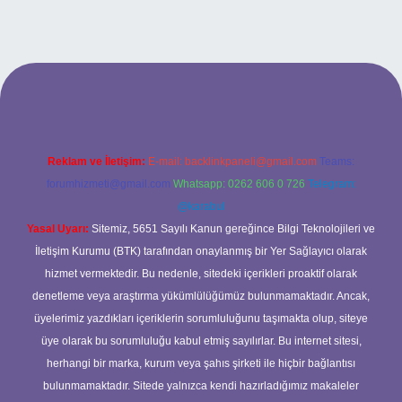
bet
Reklam ve İletişim:
E-mail:
backlinkpaneli@gmail.com
Teams:
forumhizmeti@gmail.com
Whatsapp: 0262 606 0 726
Telegram:
@karabul
Yasal Uyarı:
Sitemiz, 5651 Sayılı Kanun gereğince Bilgi Teknolojileri ve
İletişim Kurumu (BTK) tarafından onaylanmış bir Yer Sağlayıcı olarak
hizmet vermektedir. Bu nedenle, sitedeki içerikleri proaktif olarak
denetleme veya araştırma yükümlülüğümüz bulunmamaktadır. Ancak,
üyelerimiz yazdıkları içeriklerin sorumluluğunu taşımakta olup, siteye
üye olarak bu sorumluluğu kabul etmiş sayılırlar. Bu internet sitesi,
herhangi bir marka, kurum veya şahıs şirketi ile hiçbir bağlantısı
bulunmamaktadır. Sitede yalnızca kendi hazırladığımız makaleler