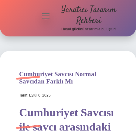
Yaratıcı Tasarım
menüyü
Rehberi
aç
Hayal gücünü tasarımla buluştur!
Anasayfa
Gizlilik
Politikası
Yasal Uyarı
Cumhuriyet Savcısı Normal
Savcıdan Farklı Mı
Hakkımızda
Tarih: Eylül 6, 2025
Cumhuriyet Savcısı
ile savcı arasındaki