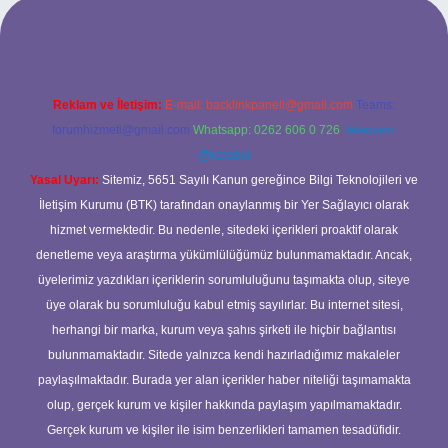
t
Reklam ve İletişim:
E-mail:
backlinkpaneli@gmail.com
Teams:
forumhizmeti@gmail.com
Whatsapp: 0262 606 0 726
Telegram:
@karabul
Yasal Uyarı:
Sitemiz, 5651 Sayılı Kanun gereğince Bilgi Teknolojileri ve
İletişim Kurumu (BTK) tarafından onaylanmış bir Yer Sağlayıcı olarak
hizmet vermektedir. Bu nedenle, sitedeki içerikleri proaktif olarak
denetleme veya araştırma yükümlülüğümüz bulunmamaktadır. Ancak,
üyelerimiz yazdıkları içeriklerin sorumluluğunu taşımakta olup, siteye
üye olarak bu sorumluluğu kabul etmiş sayılırlar. Bu internet sitesi,
herhangi bir marka, kurum veya şahıs şirketi ile hiçbir bağlantısı
bulunmamaktadır. Sitede yalnızca kendi hazırladığımız makaleler
paylaşılmaktadır. Burada yer alan içerikler haber niteliği taşımamakta
olup, gerçek kurum ve kişiler hakkında paylaşım yapılmamaktadır.
Gerçek kurum ve kişiler ile isim benzerlikleri tamamen tesadüfidir.