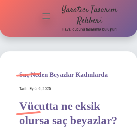
Yaratıcı Tasarım
menüyü
Rehberi
aç
Hayal gücünü tasarımla buluştur!
Anasayfa
Gizlilik
Politikası
Yasal Uyarı
Saç Neden Beyazlar Kadınlarda
Hakkımızda
Tarih: Eylül 6, 2025
Vücutta ne eksik
olursa saç beyazlar?