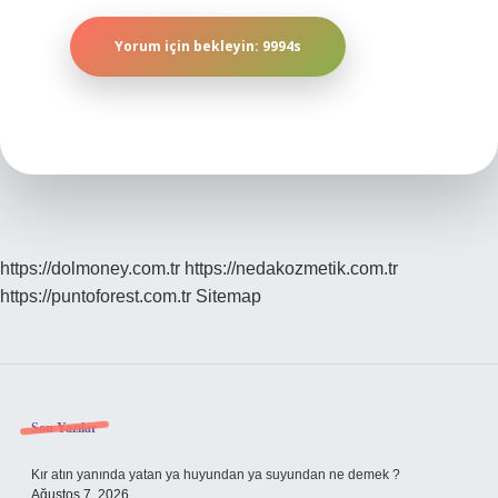
https://dolmoney.com.tr
https://nedakozmetik.com.tr
https://puntoforest.com.tr
Sitemap
Sidebar
Son Yazılar
Kır atın yanında yatan ya huyundan ya suyundan ne demek ?
Ağustos 7, 2026