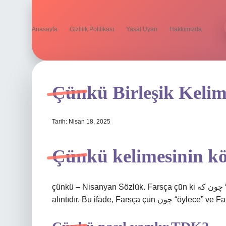
Anasayfa
Gizlilik Politikası
Yasal Uyarı
Hakkımızda
Çünkü Birleşik Keli
Tarih: Nisan 18, 2025
Çünkü kelimesinin k
çünkü – Nisanyan Sözlük. Farsça çūn ki چون که “zaman birleşimi, açıklama birleşimi” deyiminden bir