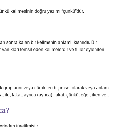
nkü kelimesinin doğru yazımı “çünkü”dür.
tan sonra kalan bir kelimenin anlamlı kısmıdır. Bir
r varlıkları temsil eden kelimelerdir ve fiiller eylemleri
ük gruplarını veya cümleleri biçimsel olarak veya anlam
 ile, fakat, ayrıca (ayrıca), fakat, çünkü, eğer, iken ve…
ca?
چ‎, Farsça چون‎​​​+ که‎ kelimelerinden türetilmiştir.