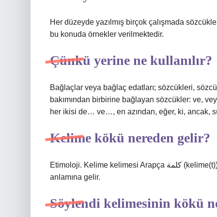
Her düzeyde yazılmış birçok çalışmada sözcükler
bu konuda örnekler verilmektedir.
Çünkü yerine ne kullanılır?
Bağlaçlar veya bağlaç edatları; sözcükleri, sözc
bakımından birbirine bağlayan sözcükler: ve, vey
her ikisi de… ve…, en azından, eğer, ki, ancak, 
Kelime kökü nereden gelir?
Etimoloji. Kelime kelimesi Arapça كلمة (kelime(t)) kelimesinden ödünç alınmıştır ve “söylenen, söz”
anlamına gelir.
Söylendi kelimesinin kökü n