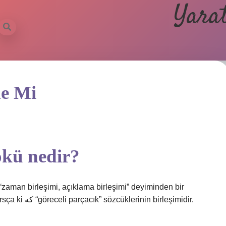
Yarat
me Mi
ökü nedir?
alıntıdır. Bu ifade, Farsça çūn چون “öylece” ve Farsça ki که “göreceli parçacık” sözcüklerinin birleşimidir.