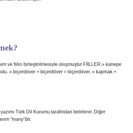
rnek?
r isim ve fiilin birleştirilmesiyle oluşmuştur FİİLLER.» kanepe
odu. » biçerdöver + biçerdöver = biçerdöver. » kapmak +
 yazımı Türk Dil Kurumu tarafından belirlenir. Diğer
lanım “many”dir.