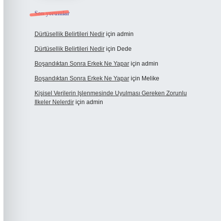
Son yorumlar
Dürtüsellik Belirtileri Nedir
için
admin
Dürtüsellik Belirtileri Nedir
için
Dede
Boşandıktan Sonra Erkek Ne Yapar
için
admin
Boşandıktan Sonra Erkek Ne Yapar
için
Melike
Kişisel Verilerin Işlenmesinde Uyulması Gereken Zorunlu
Ilkeler Nelerdir
için
admin