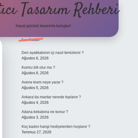
ıcı Tasarım Rehberi
Hayal gücünü tasarımla buluştur!
Sidebar
Son Yazılar
ilbet
Deri ayakkabının içi nasıl temizlenir ?
Ağustos 6, 2026
Kumru biti olur mu ?
Ağustos 6, 2026
Avene krem neye yarar ?
Ağustos 5, 2026
Ankara’da mantar nerede toplanır ?
Ağustos 4, 2026
Adana kebabına ne konur ?
Ağustos 3, 2026
Koç kadını hangi hediyelerden hoşlanır ?
Temmuz 27, 2026