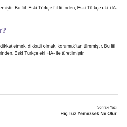
ştir. Bu fiil, Eski Türkçe fiil fiilinden, Eski Türkçe eki +lA-
r?
ikkat etmek, dikkatli olmak, korumak”tan türemiştir. Bu fiil,
sinden, Eski Türkçe eki +lA- ile türetilmiştir.
Sonraki Yazı
Hiç Tuz Yemezsek Ne Olur