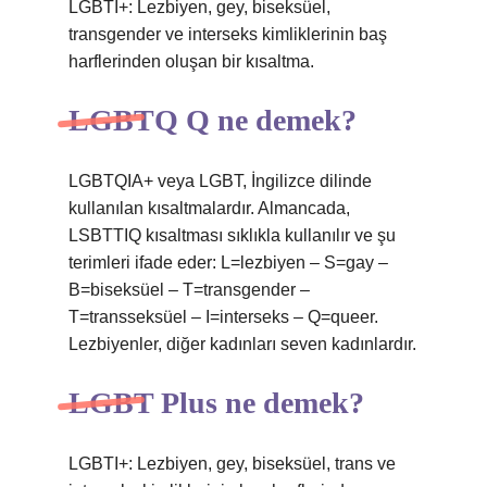
LGBTI+: Lezbiyen, gey, biseksüel,
transgender ve interseks kimliklerinin baş
harflerinden oluşan bir kısaltma.
LGBTQ Q ne demek?
LGBTQIA+ veya LGBT, İngilizce dilinde
kullanılan kısaltmalardır. Almancada,
LSBTTIQ kısaltması sıklıkla kullanılır ve şu
terimleri ifade eder: L=lezbiyen – S=gay –
B=biseksüel – T=transgender –
T=transseksüel – I=interseks – Q=queer.
Lezbiyenler, diğer kadınları seven kadınlardır.
LGBT Plus ne demek?
LGBTI+: Lezbiyen, gey, biseksüel, trans ve