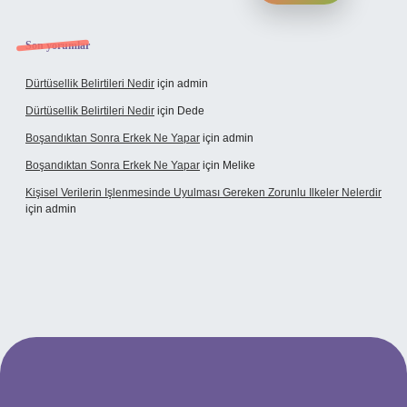
Son yorumlar
Dürtüsellik Belirtileri Nedir
için
admin
Dürtüsellik Belirtileri Nedir
için
Dede
Boşandıktan Sonra Erkek Ne Yapar
için
admin
Boşandıktan Sonra Erkek Ne Yapar
için
Melike
Kişisel Verilerin Işlenmesinde Uyulması Gereken Zorunlu Ilkeler Nelerdir
için
admin
t