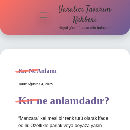
Yaratıcı Tasarım
menüyü
Rehberi
aç
Hayal gücünü tasarımla buluştur!
Anasayfa
Gizlilik
Politikası
Yasal Uyarı
Kır Ne Anlamı
Hakkımızda
Tarih: Ağustos 4, 2025
Kır ne anlamdadır?
“Manzara” kelimesi bir renk türü olarak ifade
edilir. Özellikle parlak veya beyaza yakın