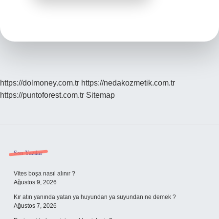
https://dolmoney.com.tr
https://nedakozmetik.com.tr
https://puntoforest.com.tr
Sitemap
Sidebar
Son Yazılar
Vites boşa nasıl alınır ?
Ağustos 9, 2026
Kır atın yanında yatan ya huyundan ya suyundan ne demek ?
Ağustos 7, 2026